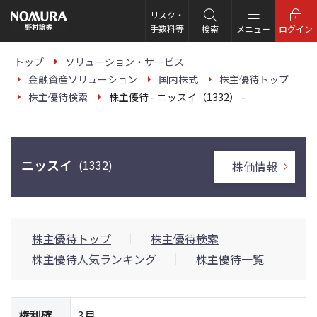
こ
の
リスク・
ペ
手数料等
検索
メニュー
ログイン
ー
ジ
の
トップ
ソリューション・サービス
本
金融資産ソリューション
国内株式
株主優待トップ
文
へ
株主優待検索
株主優待 - ニッスイ（1332） -
ニッスイ
(1332)
株価情報
株主優待トップ
株主優待検索
株主優待人気ランキング
株主優待一覧
権利確
3月