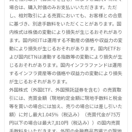
場合は、購入対価のみお支払いいただきます。ただ
し、相対取引による売買においても、お客様との合意
に基づき、別途手数料をいただくことがあります。国
内株式は株価の変動により損失が生じるおそれがあり
ます。国内REITは運用する不動産の価格や収益力の変
動により損失が生じるおそれがあります。国内ETFお
よび国内ETNは連動する指数等の変動により損失が生
じるおそれがあります。国内インフラファンドは運用
するインフラ資産等の価格や収益力の変動により損失
が生じるおそれがあります。
外国株式（外国ETF、外国預託証券を含む）の売買取
引には、売買金額（現地約定金額に現地手数料と税金
等を買いの場合には加え、売りの場合には差し引いた
額）に対し最大1.045％（税込み）（売買代金が75万
円以下の場合は最大7,810円（税込み））の国内売買
手数料をいただきます。外国の金融商品市場での現地