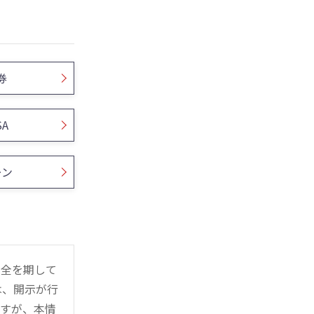
券
SA
ーン
万全を期して
は、開示が行
ますが、本情