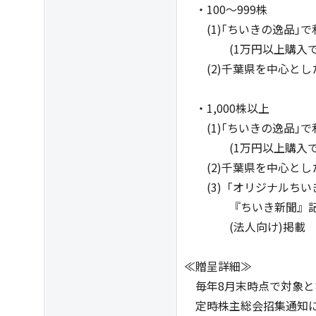
・100～999株
(1)｢ちいきの逸品｣で
(1万円以上購入で3,0
(2)千葉県を中心とした
・1,000株以上
(1)｢ちいきの逸品｣で
(1万円以上購入で5,0
(2)千葉県を中心とした
(3)「オリジナルちいき
『ちいき新聞』記事コ
(法人向け)掲載 ※
≪贈呈詳細≫
毎年8月末時点で対象と
定時株主総会招集通知に