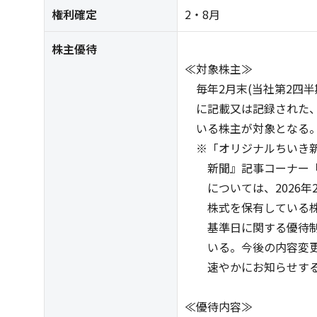
権利確定
2・8月
株主優待
≪対象株主≫
毎年2月末(当社第2四半
に記載又は記録された、1
いる株主が対象となる
※「オリジナルちいき新
新聞』記事コーナー「私
については、2026年2月
株式を保有している株主
基準日に関する優待制
いる。今後の内容変更
速やかにお知らせす
≪優待内容≫