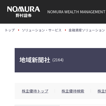
こ
の
ペ
NOMURA
WEALTH MANAGEMENT
ー
ジ
の
本
文
トップ
ソリューション・サービス
金融資産ソリューション
へ
地域新聞社
(2164)
株主優待トップ
株主優待検索
株主