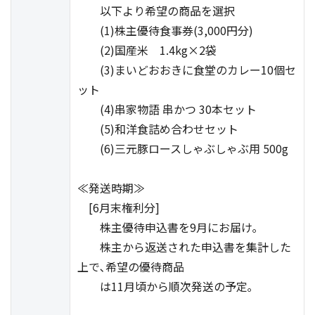
以下より希望の商品を選択
(1)株主優待食事券(3,000円分)
(2)国産米 1.4kg×2袋
(3)まいどおおきに食堂のカレー10個セ
ット
(4)串家物語 串かつ 30本セット
(5)和洋食詰め合わせセット
(6)三元豚ロースしゃぶしゃぶ用 500g
≪発送時期≫
[6月末権利分]
株主優待申込書を9月にお届け｡
株主から返送された申込書を集計した
上で､希望の優待商品
は11月頃から順次発送の予定｡