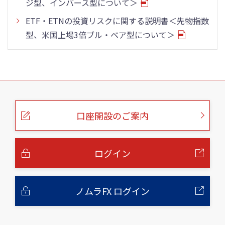
ジ型、インバース型について＞
ETF・ETNの投資リスクに関する説明書＜先物指数
型、米国上場3倍ブル・ベア型について＞
こ
の
ペ
ー
口座開設のご案内
ジ
の
本
文
へ
ログイン
ノムラFX ログイン