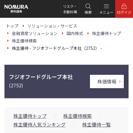
こ
の
リスク・
ペ
手数料等
検索
メニュー
ログイン
ー
ジ
の
トップ
ソリューション・サービス
本
金融資産ソリューション
国内株式
株主優待トップ
文
へ
株主優待検索
株主優待 - フジオフードグループ本社（2752） -
フジオフードグループ本社
株価情報
(2752)
株主優待トップ
株主優待検索
株主優待人気ランキング
株主優待一覧