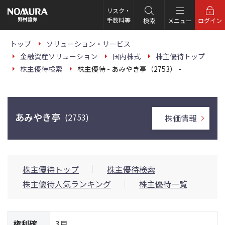
こ
の
リスク・
ペ
手数料等
検索
メニュー
ログイン
ー
ジ
の
トップ
ソリューション・サービス
本
金融資産ソリューション
国内株式
株主優待トップ
文
へ
株主優待検索
株主優待 - あみやき亭（2753） -
あみやき亭
(2753)
株価情報
株主優待トップ
株主優待検索
株主優待人気ランキング
株主優待一覧
権利確
3月