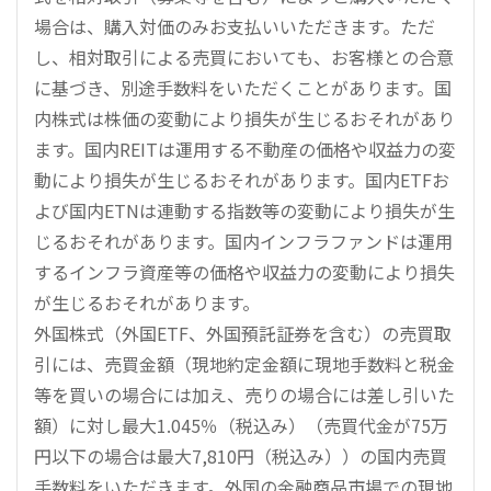
場合は、購入対価のみお支払いいただきます。ただ
し、相対取引による売買においても、お客様との合意
に基づき、別途手数料をいただくことがあります。国
内株式は株価の変動により損失が生じるおそれがあり
ます。国内REITは運用する不動産の価格や収益力の変
動により損失が生じるおそれがあります。国内ETFお
よび国内ETNは連動する指数等の変動により損失が生
じるおそれがあります。国内インフラファンドは運用
するインフラ資産等の価格や収益力の変動により損失
が生じるおそれがあります。
外国株式（外国ETF、外国預託証券を含む）の売買取
引には、売買金額（現地約定金額に現地手数料と税金
等を買いの場合には加え、売りの場合には差し引いた
額）に対し最大1.045％（税込み）（売買代金が75万
円以下の場合は最大7,810円（税込み））の国内売買
手数料をいただきます。外国の金融商品市場での現地