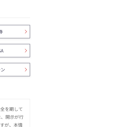
券
SA
ーン
万全を期して
は、開示が行
ますが、本情