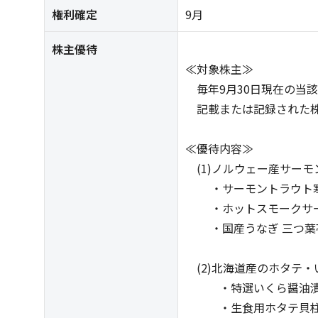
権利確定
9月
株主優待
≪対象株主≫
毎年9月30日現在の当
記載または記録された
≪優待内容≫
(1)ノルウェー産サー
・サーモントラウト寒風
・ホットスモークサーモン
・国産うなぎ 三つ葉亭(
(2)北海道産のホタテ・
・特選いくら醤油漬け(鮭
・生食用ホタテ貝柱(Lもし