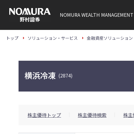
こ
の
ペ
NOMURA
WEALTH MANAGEMENT
ー
ジ
の
本
文
トップ
ソリューション・サービス
金融資産ソリューション
へ
横浜冷凍
(2874)
株主優待トップ
株主優待検索
株主