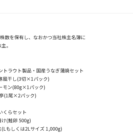
該株数を保有し、なおかつ当社株主名簿に
株主。
モントラウト製品・国産うなぎ蒲焼セット
干し(3切×1パック)
(80g×1パック)
1尾×2パック)
いくらセット
卵 500g)
くは2Lサイズ 1,000g)