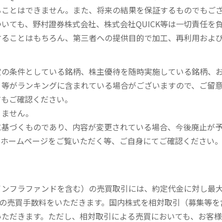
ることはできません。また、将来の結果を保証するものでもご
いても、野村證券株式会社、株式会社QUICK等は一切責任を
することはもちろん、第三者への提供目的で加工、再利用およ
定の条件としている銘柄、株主優待を随時実施している銘柄、
、等がランキングに含まれている場合がございますので、ご留
てもご確認ください。
りません。
に基づくものであり、内容が変更されている場合、今後廃止が
のホームページをご覧いただく等、ご自身にてご確認ください
内インフラファンドを含む）の売買取引には、約定代金に対し最大1
））の売買手数料をいただきます。国内株式を相対取引（募集等
いただきます。ただし、相対取引による売買においても、お客