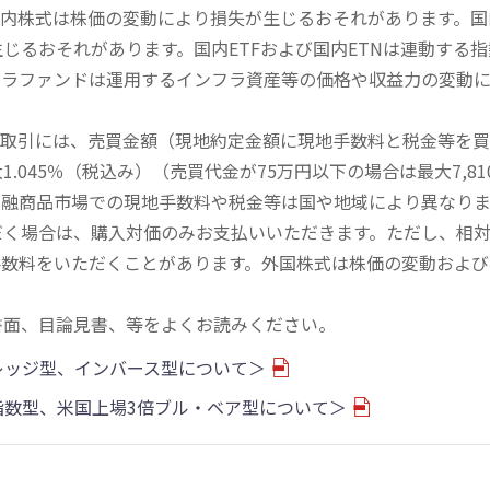
内株式は株価の変動により損失が生じるおそれがあります。国内
じるおそれがあります。国内ETFおよび国内ETNは連動する
フラファンドは運用するインフラ資産等の価格や収益力の変動
買取引には、売買金額（現地約定金額に現地手数料と税金等を
045％（税込み）（売買代金が75万円以下の場合は最大7,81
金融商品市場での現地手数料や税金等は国や地域により異なりま
だく場合は、購入対価のみお支払いいただきます。ただし、相
手数料をいただくことがあります。外国株式は株価の変動および
書面、目論見書、等をよくお読みください。
バレッジ型、インバース型について＞
物指数型、米国上場3倍ブル・ベア型について＞