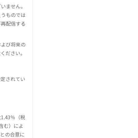
ざいません。
負うものでは
び再配信する
および将来の
意ください。
予定されてい
。
.43％（税
を含む）によ
様との合意に