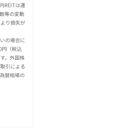
REITは運
指数等の変動
により損失が
買いの場合に
0円（税込
す。外国株
対取引による
為替相場の