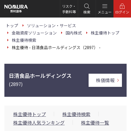
こ
の
リスク・
ペ
手数料等
検索
メニュー
ログイン
ー
ジ
の
トップ
ソリューション・サービス
本
金融資産ソリューション
国内株式
株主優待トップ
文
へ
株主優待検索
株主優待 - 日清食品ホールディングス（2897） -
日清食品ホールディングス
株価情報
(2897)
株主優待トップ
株主優待検索
株主優待人気ランキング
株主優待一覧