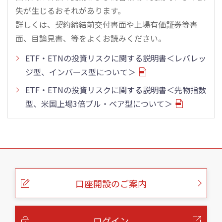
失が生じるおそれがあります。
詳しくは、契約締結前交付書面や上場有価証券等書
面、目論見書、等をよくお読みください。
ETF・ETNの投資リスクに関する説明書＜レバレッ
ジ型、インバース型について＞
ETF・ETNの投資リスクに関する説明書＜先物指数
型、米国上場3倍ブル・ベア型について＞
こ
の
ペ
ー
口座開設のご案内
ジ
の
本
文
へ
ログイン