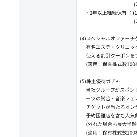
(2)10,00
・2年以上継続保有 ：(
(2)20,00
(4)スペシャルオファーチ
有名エステ・クリニック
使える割引クーポンをプレゼ
(適用：保有株式数100
(5)株主優待ガチャ
当社グループがスポンサ
ーツの試合・音楽フェス
チケットが当たるオンラ
予約困難店を含む人気飲
(外れた場合も最大半額
(適用：保有株式数100