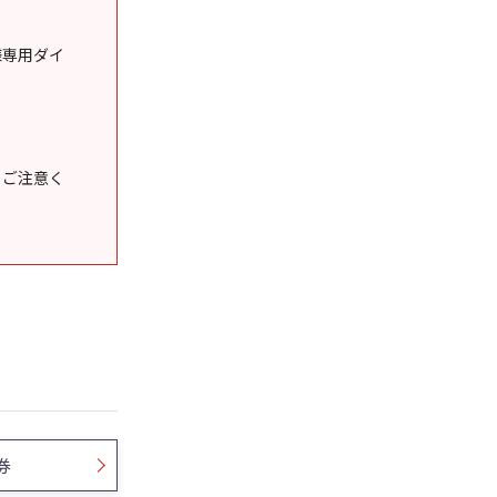
様専用ダイ
うご注意く
券