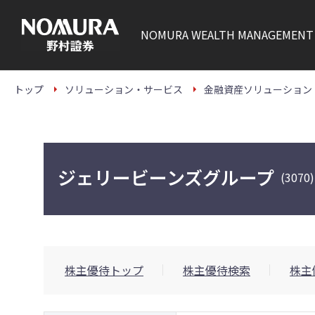
こ
の
ペ
NOMURA
WEALTH MANAGEMENT
ー
ジ
の
本
文
トップ
ソリューション・サービス
金融資産ソリューション
へ
ジェリービーンズグループ
(3070)
株主優待トップ
株主優待検索
株主