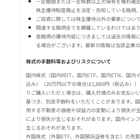
一定期間または一定株数以上の保有を権利確
株主優待制度廃止を決定・告知している銘柄
ご投資に際しては株主優待以外の要素につい
関連する銘柄全てを網羅しているわけではあ
各銘柄の優待内容につきましては過去の情報
る場合がございます。最新の情報は当該企業
株式の手数料等およびリスクについて
国内株式（国内REIT、国内ETF、国内ETN、国
込み）（20万円以下の場合は2,860円（税込み
りご購入いただく場合は、購入対価のみお支払い
基づき、別途手数料をいただくことがあります。国
用する不動産の価格や収益力の変動により損失が生
により損失が生じるおそれがあります。国内イン
生じるおそれがあります。
外国株式（外国ETF、外国預託証券を含む）の売