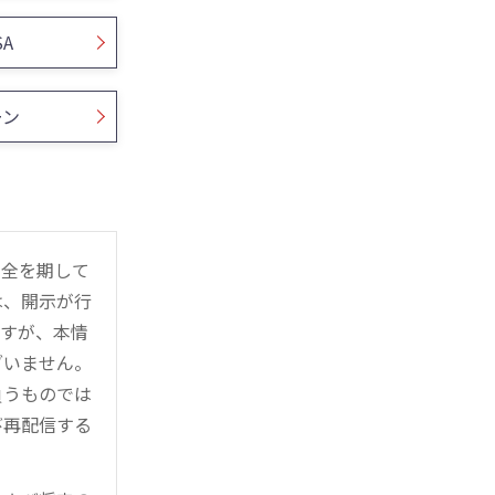
SA
ーン
万全を期して
は、開示が行
ますが、本情
ざいません。
負うものでは
び再配信する