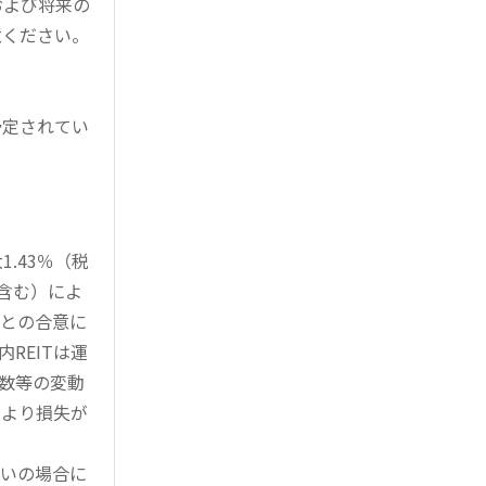
および将来の
意ください。
予定されてい
。
.43％（税
を含む）によ
様との合意に
REITは運
指数等の変動
により損失が
買いの場合に