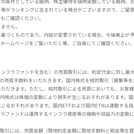
定の条件としている銘柄、株主優待を随時実施している銘柄、
、等がランキングに含まれている場合がございますので、ご留
てもご確認ください。
りません。
に基づくものであり、内容が変更されている場合、今後廃止が
のホームページをご覧いただく等、ご自身にてご確認ください
内インフラファンドを含む）の売買取引には、約定代金に対し最大1
））の売買手数料をいただきます。国内株式を相対取引（募集等
いただきます。ただし、相対取引による売買においても、お客
内株式は株価の変動により損失が生じるおそれがあります。国内
じるおそれがあります。国内ETFおよび国内ETNは連動する
フラファンドは運用するインフラ資産等の価格や収益力の変動
買取引には、売買金額（現地約定金額に現地手数料と税金等を