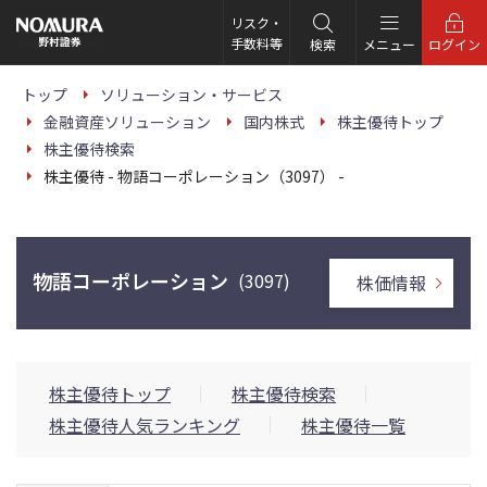
こ
の
リスク・
ペ
手数料等
検索
メニュー
ログイン
ー
ジ
の
トップ
ソリューション・サービス
本
金融資産ソリューション
国内株式
株主優待トップ
文
へ
株主優待検索
株主優待 - 物語コーポレーション（3097） -
物語コーポレーション
(3097)
株価情報
株主優待トップ
株主優待検索
株主優待人気ランキング
株主優待一覧