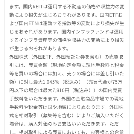
ます。国内REITは運用する不動産の価格や収益力の変
動により損失が生じるおそれがあります。国内ETFお
よび国内ETNは連動する指数等の変動により損失が生
じるおそれがあります。国内インフラファンドは運用
するインフラ資産等の価格や収益力の変動により損失
が生じるおそれがあります。
外国株式（外国ETF、外国預託証券を含む）の売買取
引には、売買金額（現地約定金額に現地手数料と税金
等を買いの場合には加え、売りの場合には差し引いた
額）に対し最大1.045％（税込み）（売買代金が75万
円以下の場合は最大7,810円（税込み））の国内売買
手数料をいただきます。外国の金融商品市場での現地
手数料や税金等は国や地域により異なります。外国株
式を相対取引（募集等を含む）によりご購入いただく
場合は、購入対価のみお支払いいただきます。ただ
し、相対取引による売買においても、お客様との合意