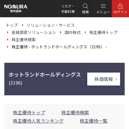
こ
の
リスク・
ペ
手数料等
検索
メニュー
ログイン
ー
ジ
の
トップ
ソリューション・サービス
本
金融資産ソリューション
国内株式
株主優待トップ
文
へ
株主優待検索
株主優待 - ホットランドホールディングス（3196） -
ホットランドホールディングス
株価情報
(3196)
株主優待トップ
株主優待検索
株主優待人気ランキング
株主優待一覧