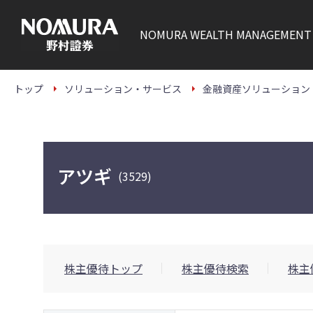
こ
の
ペ
NOMURA
WEALTH MANAGEMENT
ー
ジ
の
本
文
トップ
ソリューション・サービス
金融資産ソリューション
へ
アツギ
(3529)
株主優待トップ
株主優待検索
株主