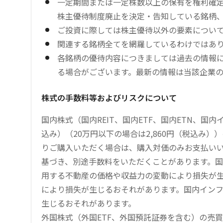
一定期間または一定株数以上の保有を権利確
株主優待制度廃止を決定・告知している銘柄
ご投資に際しては株主優待以外の要素につい
関連する銘柄全てを網羅しているわけではあ
各銘柄の優待内容につきましては過去の情報
る場合がございます。最新の情報は当該企業
株式の手数料等およびリスクについて
国内株式（国内REIT、国内ETF、国内ETN、国
込み）（20万円以下の場合は2,860円（税込み
りご購入いただく場合は、購入対価のみお支払い
基づき、別途手数料をいただくことがあります。国
用する不動産の価格や収益力の変動により損失が生
により損失が生じるおそれがあります。国内イン
生じるおそれがあります。
外国株式（外国ETF、外国預託証券を含む）の売