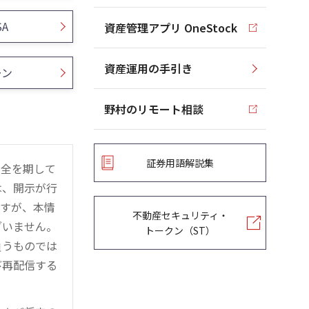
SA
資産管理アプリ OneStock
資産運用の手引き
ーン
野村のリモート相談
証券用語解説集
万全を期して
は、開示が行
ますが、本情
不動産セキュリティ・
ざいません。
トークン（ST）
負うものでは
び再配信する