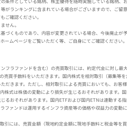
定の条件としている銘柄、株主優待を随時実施している銘柄、
、等がランキングに含まれている場合がございますので、ご留
てもご確認ください。
りません。
に基づくものであり、内容が変更されている場合、今後廃止が
のホームページをご覧いただく等、ご自身にてご確認ください
内インフラファンドを含む）の売買取引には、約定代金に対し最大1
））の売買手数料をいただきます。国内株式を相対取引（募集等
いただきます。ただし、相対取引による売買においても、お客
内株式は株価の変動により損失が生じるおそれがあります。国内
じるおそれがあります。国内ETFおよび国内ETNは連動する
フラファンドは運用するインフラ資産等の価格や収益力の変動
買取引には、売買金額（現地約定金額に現地手数料と税金等を