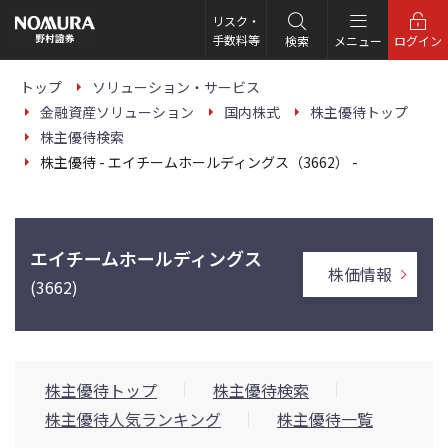
こ
の
リスク・
ペ
手数料等
検索
メニュー
ログイン
ー
ジ
の
トップ
ソリューション・サービス
本
金融資産ソリューション
国内株式
株主優待トップ
文
へ
株主優待検索
株主優待 - エイチームホールディングス（3662） -
エイチームホールディングス
株価情報
(3662)
株主優待トップ
株主優待検索
株主優待人気ランキング
株主優待一覧