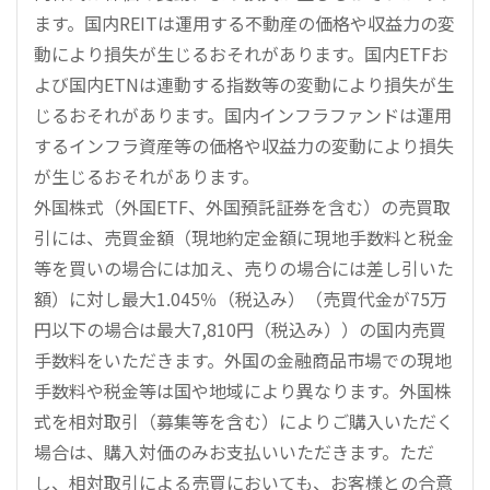
ます。国内REITは運用する不動産の価格や収益力の変
動により損失が生じるおそれがあります。国内ETFお
よび国内ETNは連動する指数等の変動により損失が生
じるおそれがあります。国内インフラファンドは運用
するインフラ資産等の価格や収益力の変動により損失
が生じるおそれがあります。
外国株式（外国ETF、外国預託証券を含む）の売買取
引には、売買金額（現地約定金額に現地手数料と税金
等を買いの場合には加え、売りの場合には差し引いた
額）に対し最大1.045％（税込み）（売買代金が75万
円以下の場合は最大7,810円（税込み））の国内売買
手数料をいただきます。外国の金融商品市場での現地
手数料や税金等は国や地域により異なります。外国株
式を相対取引（募集等を含む）によりご購入いただく
場合は、購入対価のみお支払いいただきます。ただ
し、相対取引による売買においても、お客様との合意