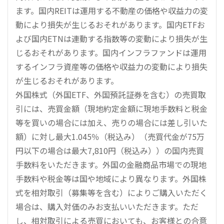
ます。国内REITは運用する不動産の価格や収益力の変
動により損失が生じるおそれがあります。国内ETFお
よび国内ETNは連動する指数等の変動により損失が生
じるおそれがあります。国内インフラファンドは運用
するインフラ資産等の価格や収益力の変動により損失
が生じるおそれがあります。
外国株式（外国ETF、外国預託証券を含む）の売買取
引には、売買金額（現地約定金額に現地手数料と税金
等を買いの場合には加え、売りの場合には差し引いた
額）に対し最大1.045％（税込み）（売買代金が75万
円以下の場合は最大7,810円（税込み））の国内売買
手数料をいただきます。外国の金融商品市場での現地
手数料や税金等は国や地域により異なります。外国株
式を相対取引（募集等を含む）によりご購入いただく
場合は、購入対価のみお支払いいただきます。ただ
し、相対取引による売買においても、お客様との合意