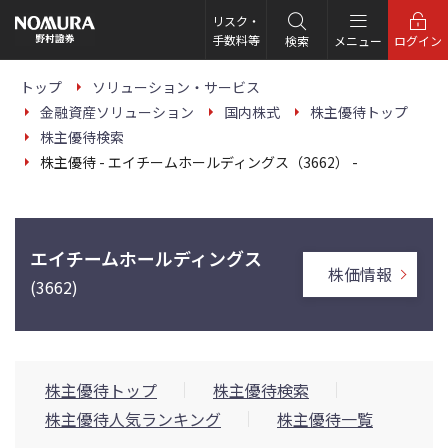
こ
の
リスク・
ペ
手数料等
検索
メニュー
ログイン
ー
ジ
の
トップ
ソリューション・サービス
本
金融資産ソリューション
国内株式
株主優待トップ
文
へ
株主優待検索
株主優待 - エイチームホールディングス（3662） -
エイチームホールディングス
株価情報
(3662)
株主優待トップ
株主優待検索
株主優待人気ランキング
株主優待一覧