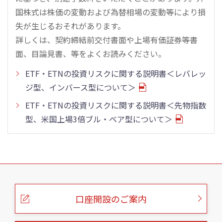
国株式は株価の変動および為替相場の変動等により損
失が生じるおそれがあります。
詳しくは、契約締結前交付書面や上場有価証券等書
面、目論見書、等をよくお読みください。
ETF・ETNの投資リスクに関する説明書＜レバレッ
ジ型、インバース型について＞
ETF・ETNの投資リスクに関する説明書＜先物指数
型、米国上場3倍ブル・ベア型について＞
こ
の
ペ
ー
口座開設のご案内
ジ
の
本