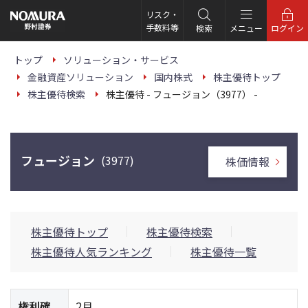
こ
の
リスク・
ペ
手数料等
検索
メニュー
ログイン
ー
ジ
の
トップ
ソリューション・サービス
本
金融資産ソリューション
国内株式
株主優待トップ
文
へ
株主優待検索
株主優待 - フュージョン（3977） -
フュージョン
(3977)
株価情報
株主優待トップ
株主優待検索
株主優待人気ランキング
株主優待一覧
権利確
2月