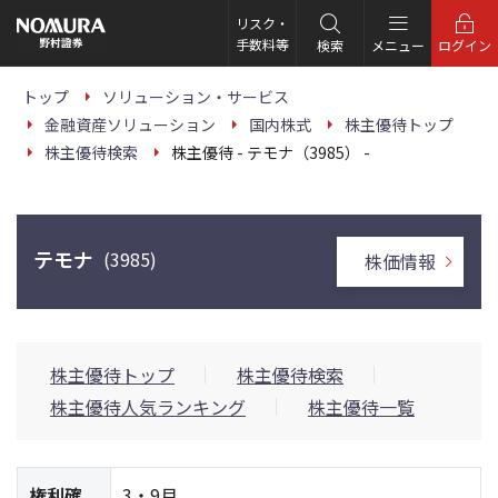
こ
の
リスク・
ペ
手数料等
検索
メニュー
ログイン
ー
ジ
の
トップ
ソリューション・サービス
本
金融資産ソリューション
国内株式
株主優待トップ
文
へ
株主優待検索
株主優待 - テモナ（3985） -
テモナ
(3985)
株価情報
株主優待トップ
株主優待検索
株主優待人気ランキング
株主優待一覧
権利確
3・9月