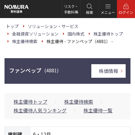
こ
の
リスク・
ペ
手数料等
検索
メニュー
ログイン
ー
ジ
の
トップ
ソリューション・サービス
本
金融資産ソリューション
国内株式
株主優待トップ
文
へ
株主優待検索
株主優待 - ファンペップ（4881） -
ファンペップ
(4881)
株価情報
株主優待トップ
株主優待検索
株主優待人気ランキング
株主優待一覧
権利確
6・12月