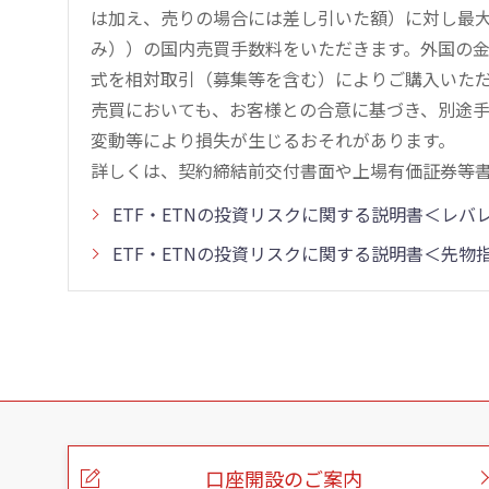
は加え、売りの場合には差し引いた額）に対し最大1.
み））の国内売買手数料をいただきます。外国の
式を相対取引（募集等を含む）によりご購入いた
売買においても、お客様との合意に基づき、別途
変動等により損失が生じるおそれがあります。
詳しくは、契約締結前交付書面や上場有価証券等
ETF・ETNの投資リスクに関する説明書＜レ
ETF・ETNの投資リスクに関する説明書＜先
こ
の
ペ
ー
口座開設のご案内
ジ