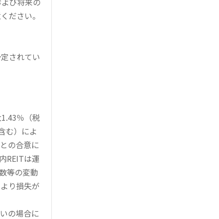
および将来の
意ください。
予定されてい
。
.43％（税
を含む）によ
様との合意に
REITは運
指数等の変動
により損失が
買いの場合に