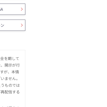
SA
ーン
万全を期して
は、開示が行
ますが、本情
ざいません。
負うものでは
び再配信する