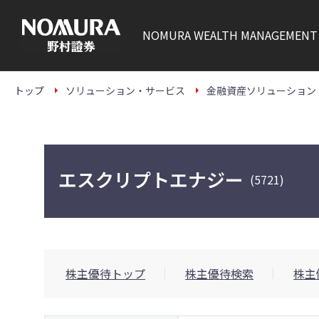
こ
の
ペ
NOMURA
WEALTH MANAGEMENT
ー
ジ
の
本
文
トップ
ソリューション・サービス
金融資産ソリューション
へ
エスクリプトエナジー
(5721)
株主優待トップ
株主優待検索
株主