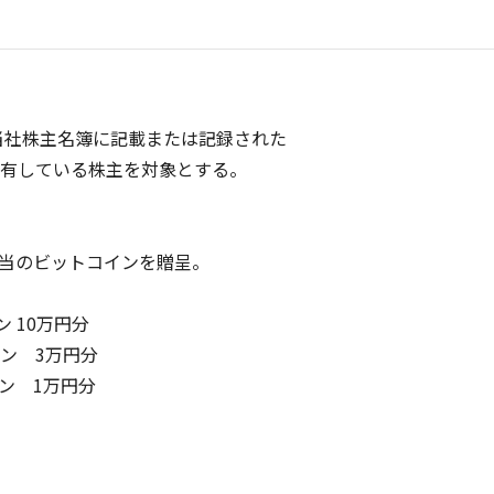
の当社株主名簿に記載または記録された
保有している株主を対象とする。
相当のビットコインを贈呈。
 10万円分
ン 3万円分
イン 1万円分
。