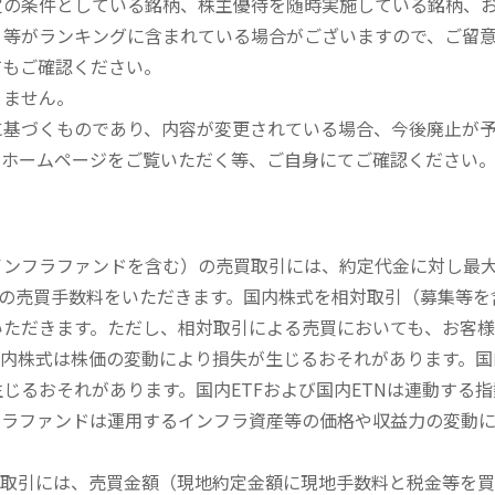
定の条件としている銘柄、株主優待を随時実施している銘柄、
、等がランキングに含まれている場合がございますので、ご留
てもご確認ください。
りません。
に基づくものであり、内容が変更されている場合、今後廃止が
のホームページをご覧いただく等、ご自身にてご確認ください
内インフラファンドを含む）の売買取引には、約定代金に対し最大1
））の売買手数料をいただきます。国内株式を相対取引（募集等
いただきます。ただし、相対取引による売買においても、お客
内株式は株価の変動により損失が生じるおそれがあります。国内
じるおそれがあります。国内ETFおよび国内ETNは連動する
フラファンドは運用するインフラ資産等の価格や収益力の変動
買取引には、売買金額（現地約定金額に現地手数料と税金等を