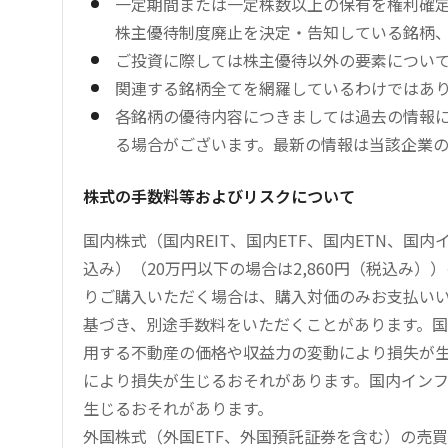
一定期間または一定株数以上の保有を権利確
株主優待制度廃止を決定・告知している銘柄
ご投資に際しては株主優待以外の要素につい
関連する銘柄全てを網羅しているわけではあ
各銘柄の優待内容につきましては過去の情報
る場合がございます。最新の情報は当該企業
株式の手数料等およびリスクについて
国内株式（国内REIT、国内ETF、国内ETN、国
込み）（20万円以下の場合は2,860円（税込み
りご購入いただく場合は、購入対価のみお支払い
基づき、別途手数料をいただくことがあります。国
用する不動産の価格や収益力の変動により損失が生
により損失が生じるおそれがあります。国内イン
生じるおそれがあります。
外国株式（外国ETF、外国預託証券を含む）の売