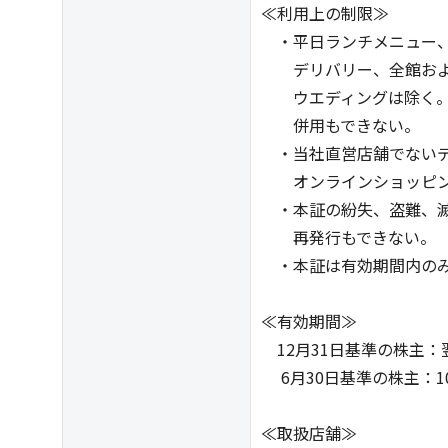
≪利用上の制限≫
・平日ランチメニュー、
デリバリー、全館およ
ウエディングは除く。
併用もできない。
・当社直営店舗でないデ
オンラインショッピン
・本証の紛失、盗難、滅
再発行もできない。
・本証は有効期間内のみ
≪有効期間≫
12月31日基準の株主：翌
6月30日基準の株主：1
≪取扱店舗≫