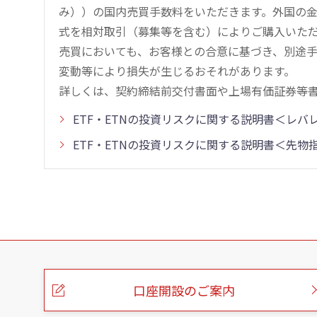
み））の国内売買手数料をいただきます。外国の
式を相対取引（募集等を含む）によりご購入いた
売買においても、お客様との合意に基づき、別途
変動等により損失が生じるおそれがあります。
詳しくは、契約締結前交付書面や上場有価証券等
ETF・ETNの投資リスクに関する説明書＜レ
ETF・ETNの投資リスクに関する説明書＜先
こ
の
ペ
ー
口座開設のご案内
ジ
の
本