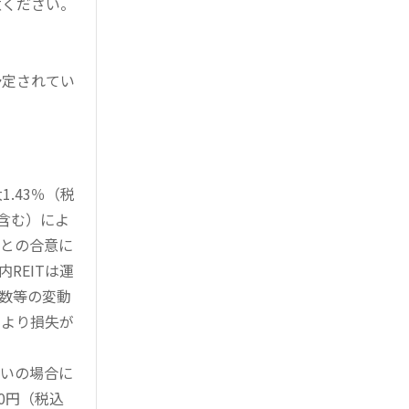
意ください。
予定されてい
。
.43％（税
を含む）によ
様との合意に
REITは運
指数等の変動
により損失が
買いの場合に
0円（税込