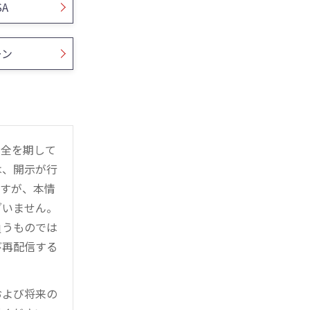
SA
ーン
万全を期して
は、開示が行
ますが、本情
ざいません。
負うものでは
び再配信する
および将来の