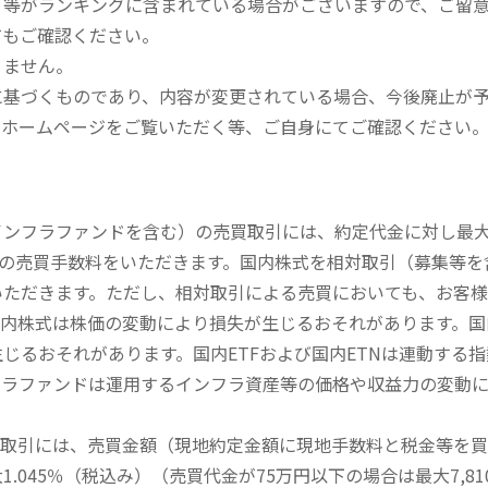
、等がランキングに含まれている場合がございますので、ご留
てもご確認ください。
りません。
に基づくものであり、内容が変更されている場合、今後廃止が
のホームページをご覧いただく等、ご自身にてご確認ください
内インフラファンドを含む）の売買取引には、約定代金に対し最大1
））の売買手数料をいただきます。国内株式を相対取引（募集等
いただきます。ただし、相対取引による売買においても、お客
内株式は株価の変動により損失が生じるおそれがあります。国内
じるおそれがあります。国内ETFおよび国内ETNは連動する
フラファンドは運用するインフラ資産等の価格や収益力の変動
買取引には、売買金額（現地約定金額に現地手数料と税金等を
045％（税込み）（売買代金が75万円以下の場合は最大7,81