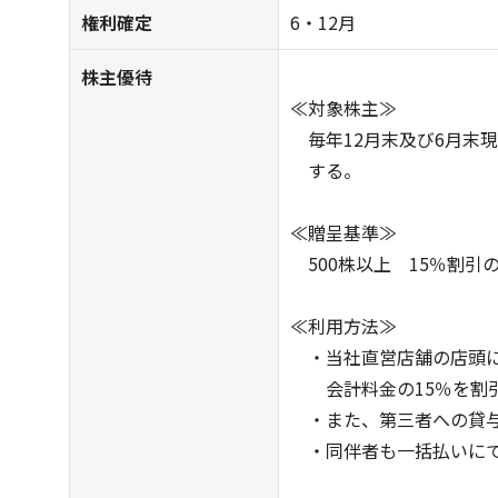
権利確定
6・12月
株主優待
≪対象株主≫
毎年12月末及び6月末
する。
≪贈呈基準≫
500株以上 15％割引
≪利用方法≫
・当社直営店舗の店頭に
会計料金の15％を割
・また、第三者への貸与
・同伴者も一括払いにて