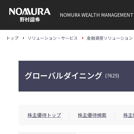
こ
の
ペ
NOMURA
WEALTH MANAGEMENT
ー
ジ
の
本
文
トップ
ソリューション・サービス
金融資産ソリューション
へ
グローバルダイニング
(7625)
株主優待トップ
株主優待検索
株主