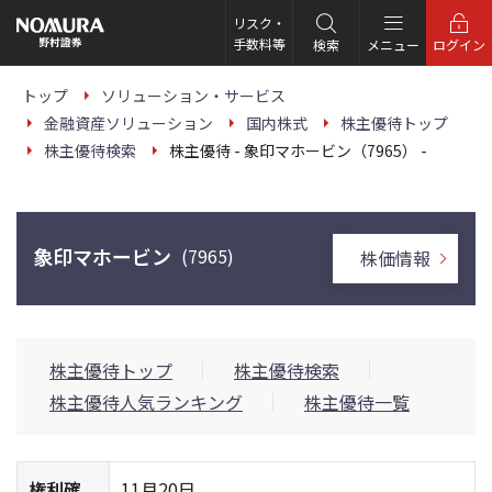
こ
の
リスク・
ペ
手数料等
検索
メニュー
ログイン
ー
ジ
の
トップ
ソリューション・サービス
本
金融資産ソリューション
国内株式
株主優待トップ
文
へ
株主優待検索
株主優待 - 象印マホービン（7965） -
象印マホービン
(7965)
株価情報
株主優待トップ
株主優待検索
株主優待人気ランキング
株主優待一覧
権利確
11月20日