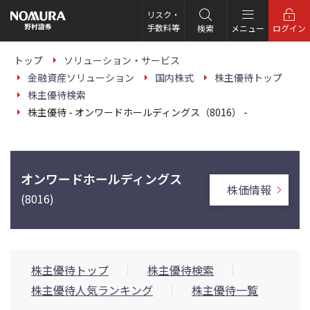
こ
の
リスク・
ペ
手数料等
検索
メニュー
ログイン
ー
ジ
の
トップ
ソリューション・サービス
本
金融資産ソリューション
国内株式
株主優待トップ
文
へ
株主優待検索
株主優待 - オンワードホールディングス（8016） -
オンワードホールディングス
株価情報
(8016)
株主優待トップ
株主優待検索
株主優待人気ランキング
株主優待一覧