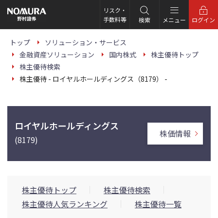
こ
の
リスク・
ペ
手数料等
検索
メニュー
ログイン
ー
ジ
の
トップ
ソリューション・サービス
本
金融資産ソリューション
国内株式
株主優待トップ
文
へ
株主優待検索
株主優待 - ロイヤルホールディングス（8179） -
ロイヤルホールディングス
株価情報
(8179)
株主優待トップ
株主優待検索
株主優待人気ランキング
株主優待一覧