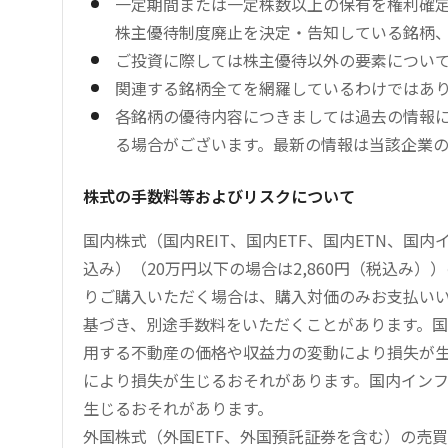
一定期間または一定株数以上の保有を権利確
株主優待制度廃止を決定・告知している銘柄
ご投資に際しては株主優待以外の要素につい
関連する銘柄全てを網羅しているわけではあ
各銘柄の優待内容につきましては過去の情報
る場合がございます。最新の情報は当該企業
株式の手数料等およびリスクについて
国内株式（国内REIT、国内ETF、国内ETN、国
込み）（20万円以下の場合は2,860円（税込み
りご購入いただく場合は、購入対価のみお支払い
基づき、別途手数料をいただくことがあります。国
用する不動産の価格や収益力の変動により損失が生
により損失が生じるおそれがあります。国内イン
生じるおそれがあります。
外国株式（外国ETF、外国預託証券を含む）の売