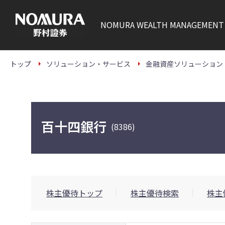
こ
の
ペ
NOMURA
WEALTH MANAGEMENT
ー
ジ
の
本
文
トップ
ソリューション・サービス
金融資産ソリューション
へ
百十四銀行
(8386)
株主優待トップ
株主優待検索
株主