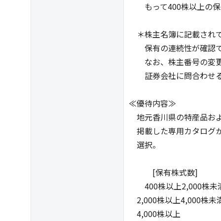
もって400株以上の保
＊株主名簿に記載されて
保有の連続性が確認で
なお、株主番号の変更
証券会社に問合わせる
≪優待内容≫
地元香川県の特産品およ
掲載した専用カタログか
選択。
[保有株式数] [
400株以上2,000
2,000株以上4,0
4,000株以上 1