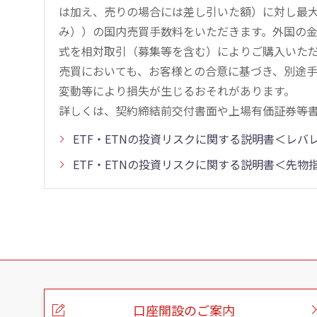
は加え、売りの場合には差し引いた額）に対し最大1.
み））の国内売買手数料をいただきます。外国の
式を相対取引（募集等を含む）によりご購入いた
売買においても、お客様との合意に基づき、別途
変動等により損失が生じるおそれがあります。
詳しくは、契約締結前交付書面や上場有価証券等
ETF・ETNの投資リスクに関する説明書＜レ
ETF・ETNの投資リスクに関する説明書＜先
こ
の
ペ
ー
口座開設のご案内
ジ