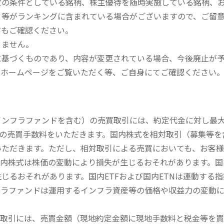
定の条件としている銘柄、株主優待を随時実施している銘柄、
、等がランキングに含まれている場合がございますので、ご留
てもご確認ください。
りません。
に基づくものであり、内容が変更されている場合、今後廃止が
のホームページをご覧いただく等、ご自身にてご確認ください
内インフラファンドを含む）の売買取引には、約定代金に対し最大1
））の売買手数料をいただきます。国内株式を相対取引（募集等
いただきます。ただし、相対取引による売買においても、お客
内株式は株価の変動により損失が生じるおそれがあります。国内
じるおそれがあります。国内ETFおよび国内ETNは連動する
フラファンドは運用するインフラ資産等の価格や収益力の変動
買取引には、売買金額（現地約定金額に現地手数料と税金等を