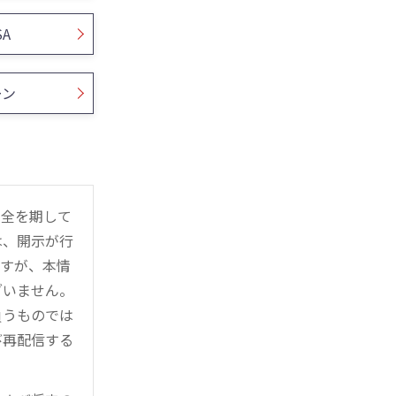
SA
ーン
万全を期して
は、開示が行
ますが、本情
ざいません。
負うものでは
び再配信する