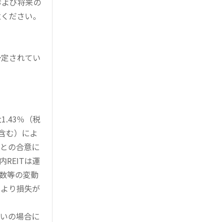
および将来の
意ください。
予定されてい
。
.43％（税
を含む）によ
様との合意に
REITは運
指数等の変動
により損失が
買いの場合に