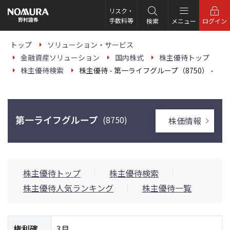
こ
の
リスク・
ペ
手数料等
検索
メニュー
ログイン
ー
ジ
の
トップ
ソリューション・サービス
本
金融資産ソリューション
国内株式
株主優待トップ
文
へ
株主優待検索
株主優待 - 第一ライフグループ（8750） -
第一ライフグループ
(8750)
株価情報
株主優待トップ
株主優待検索
株主優待人気ランキング
株主優待一覧
権利確
3月