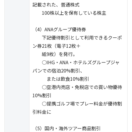
記載された、普通株式
100株以上を保有している株主
（4）ANAグループ優待券
下記優待割引として利用できるクーポ
ン券21枚（電子12枚＋
紙9枚）を発行。
○IHG・ANA・ホテルズグループジャ
パンでの宿泊20%割引、
または飲食10%割引
○空港内売店・免税店での買い物優待
10%割引
○提携ゴルフ場でプレー料金が優待割
引料金に
（5）国内・海外ツアー商品割引