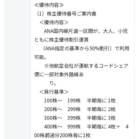
≪優待内容≫
（1）株主優待番号ご案内書
＜優待内容＞
ANA国内線片道一区間が、大人、小児
ともに株主優待割引運賃
（ANA指定の基準から50%割引）で利用
可能。
※他航空会社が運航するコードシェア
便に一部対象外路線あ
り｡
＜発行基準＞
100株～ 199株 半期毎に 1枚
200株～ 299株 半期毎に 2枚
300株～ 399株 半期毎に 3枚
400株～ 999株 半期毎に 4枚＋ 4
00株超過分200株毎に1枚