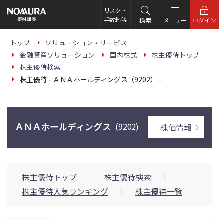
こ
の
リスク・
ペ
手数料等
検索
メニュー
ログイン
ー
ジ
の
トップ
ソリューション・サービス
本
金融資産ソリューション
国内株式
株主優待トップ
文
へ
株主優待検索
株主優待 - ＡＮＡホールディングス（9202） -
ＡＮＡホールディングス
(9202)
株価情報
株主優待トップ
株主優待検索
株主優待人気ランキング
株主優待一覧