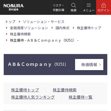
こ
の
リスク・
ペ
手数料等
検索
メニュー
ログイン
ー
ジ
の
トップ
ソリューション・サービス
本
金融資産ソリューション
国内株式
株主優待トップ
文
へ
株主優待検索
株主優待 - ＡＢ＆Ｃｏｍｐａｎｙ（9251） -
ＡＢ＆Ｃｏｍｐａｎｙ
(9251)
株価情報
株主優待トップ
株主優待検索
株主優待人気ランキング
株主優待一覧