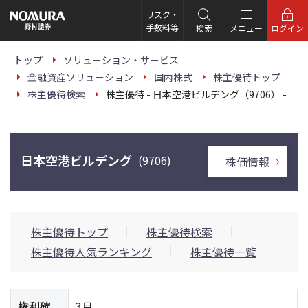
こ
の
リスク・
ペ
手数料等
検索
メニュー
ログイン
ー
ジ
の
トップ
ソリューション・サービス
本
金融資産ソリューション
国内株式
株主優待トップ
文
へ
株主優待検索
株主優待 - 日本空港ビルデング（9706） -
日本空港ビルデング
(9706)
株価情報
株主優待トップ
株主優待検索
株主優待人気ランキング
株主優待一覧
権利確
3月