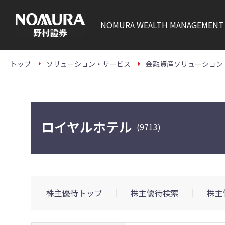
こ
の
ペ
NOMURA
WEALTH MANAGEMENT
ー
ジ
の
本
文
トップ
ソリューション・サービス
金融資産ソリューション
へ
ロイヤルホテル
(9713)
株主優待トップ
株主優待検索
株主