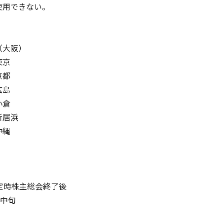
用できない。
（大阪）
東京
京都
広島
小倉
新居浜
沖縄
定時株主総会終了後
月中旬