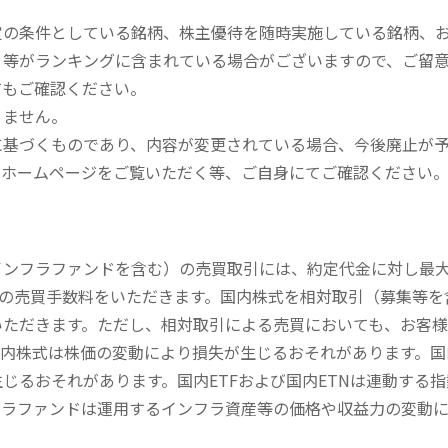
定の条件としている銘柄、株主優待を随時実施している銘柄、
、等がランキングに含まれている場合がございますので、ご留
てもご確認ください。
りません。
に基づくものであり、内容が変更されている場合、今後廃止が
のホームページをご覧いただく等、ご自身にてご確認ください
内インフラファンドを含む）の売買取引には、約定代金に対し最大1
））の売買手数料をいただきます。国内株式を相対取引（募集等
いただきます。ただし、相対取引による売買においても、お客
内株式は株価の変動により損失が生じるおそれがあります。国内
じるおそれがあります。国内ETFおよび国内ETNは連動する
フラファンドは運用するインフラ資産等の価格や収益力の変動