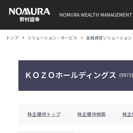
こ
の
ペ
NOMURA
WEALTH MANAGEMENT
ー
ジ
の
本
文
トップ
ソリューション・サービス
金融資産ソリューション
へ
ＫＯＺＯホールディングス
(9973
株主優待トップ
株主優待検索
株主