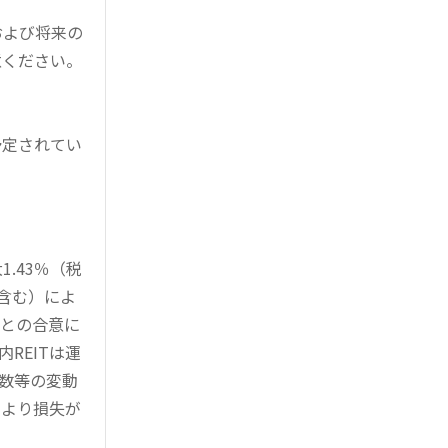
および将来の
意ください。
予定されてい
。
.43％（税
を含む）によ
様との合意に
REITは運
指数等の変動
により損失が