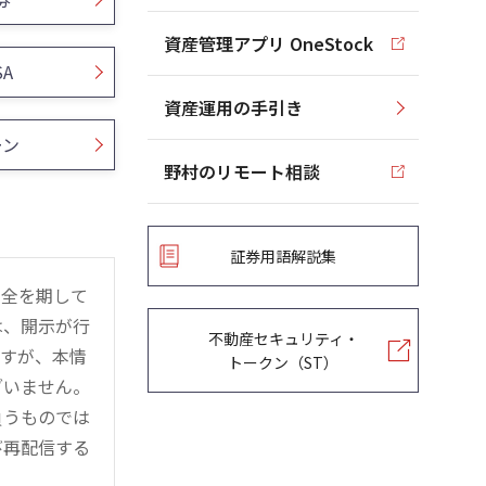
資産管理アプリ OneStock
SA
資産運用の手引き
ーン
野村のリモート相談
証券用語解説集
万全を期して
は、開示が行
不動産セキュリティ・
ますが、本情
トークン（ST）
ざいません。
負うものでは
び再配信する