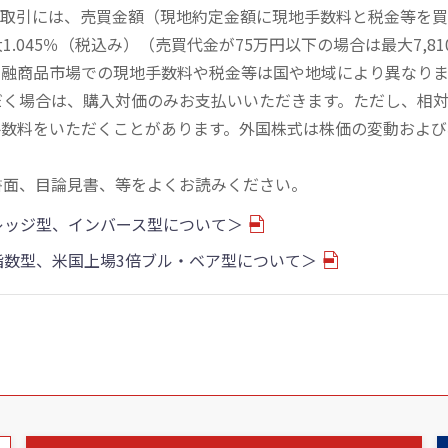
買取引には、売買金額（現地約定金額に現地手数料と税金等を
045％（税込み）（売買代金が75万円以下の場合は最大7,81
金融商品市場での現地手数料や税金等は国や地域により異なりま
だく場合は、購入対価のみお支払いいただきます。ただし、相
手数料をいただくことがあります。外国株式は株価の変動および
書面、目論見書、等をよくお読みください。
バレッジ型、インバース型について＞
物指数型、米国上場3倍ブル・ベア型について＞