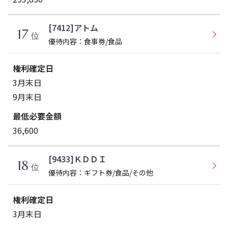
[7412]アトム
17
位
優待内容：食事券/食品
3月末日
9月末日
36,600
[9433]ＫＤＤＩ
18
位
優待内容：ギフト券/食品/その他
3月末日