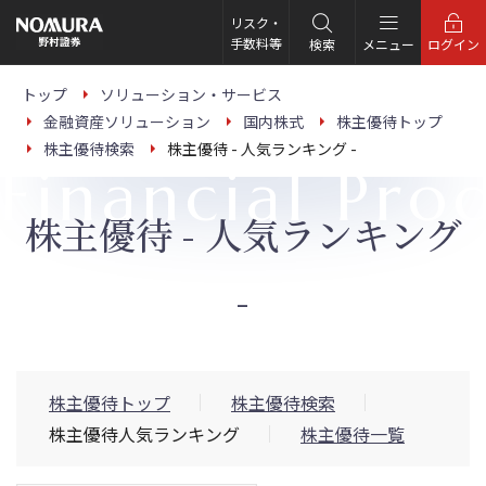
こ
の
リスク・
ペ
手数料等
検索
メニュー
ログイン
ー
ジ
の
トップ
ソリューション・サービス
本
金融資産ソリューション
国内株式
株主優待トップ
文
へ
株主優待検索
株主優待 - 人気ランキング -
Financial Pro
株主優待 - 人気ランキング
-
株主優待トップ
株主優待検索
株主優待人気ランキング
株主優待一覧