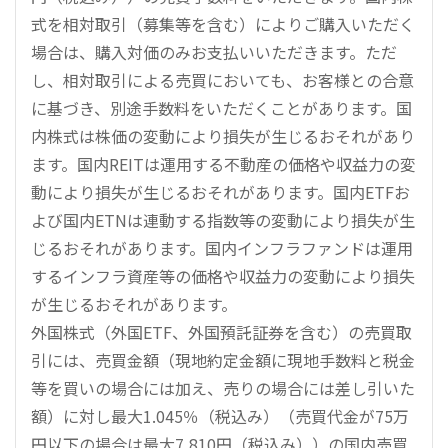
式を相対取引（募集等を含む）によりご購入いただく
場合は、購入対価のみお支払いいただきます。ただ
し、相対取引による売買においても、お客様との合意
に基づき、別途手数料をいただくことがあります。国
内株式は株価の変動により損失が生じるおそれがあり
ます。国内REITは運用する不動産の価格や収益力の変
動により損失が生じるおそれがあります。国内ETFお
よび国内ETNは連動する指数等の変動により損失が生
じるおそれがあります。国内インフラファンドは運用
するインフラ資産等の価格や収益力の変動により損失
が生じるおそれがあります。
外国株式（外国ETF、外国預託証券を含む）の売買取
引には、売買金額（現地約定金額に現地手数料と税金
等を買いの場合には加え、売りの場合には差し引いた
額）に対し最大1.045％（税込み）（売買代金が75万
円以下の場合は最大7,810円（税込み））の国内売買