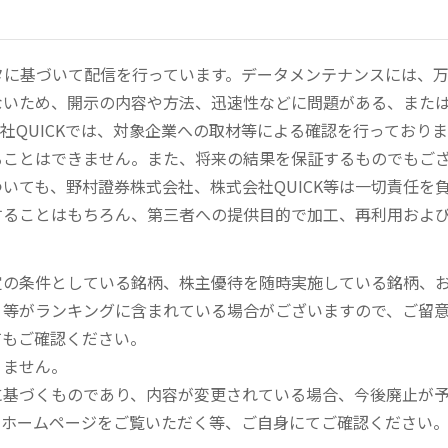
ータに基づいて配信を行っています。データメンテナンスには、
ないため、開示の内容や方法、迅速性などに問題がある、また
社QUICKでは、対象企業への取材等による確認を行っており
ることはできません。また、将来の結果を保証するものでもご
いても、野村證券株式会社、株式会社QUICK等は一切責任を
することはもちろん、第三者への提供目的で加工、再利用およ
定の条件としている銘柄、株主優待を随時実施している銘柄、
、等がランキングに含まれている場合がございますので、ご留
てもご確認ください。
りません。
に基づくものであり、内容が変更されている場合、今後廃止が
のホームページをご覧いただく等、ご自身にてご確認ください