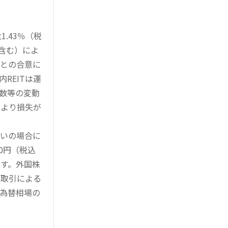
.43％（税
を含む）によ
様との合意に
REITは運
指数等の変動
により損失が
買いの場合に
0円（税込
す。外国株
対取引による
為替相場の