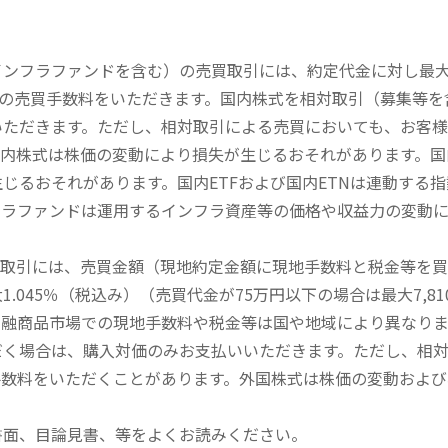
内インフラファンドを含む）の売買取引には、約定代金に対し最大1
））の売買手数料をいただきます。国内株式を相対取引（募集等
いただきます。ただし、相対取引による売買においても、お客
内株式は株価の変動により損失が生じるおそれがあります。国内
じるおそれがあります。国内ETFおよび国内ETNは連動する
フラファンドは運用するインフラ資産等の価格や収益力の変動
買取引には、売買金額（現地約定金額に現地手数料と税金等を
045％（税込み）（売買代金が75万円以下の場合は最大7,81
金融商品市場での現地手数料や税金等は国や地域により異なりま
だく場合は、購入対価のみお支払いいただきます。ただし、相
手数料をいただくことがあります。外国株式は株価の変動および
書面、目論見書、等をよくお読みください。