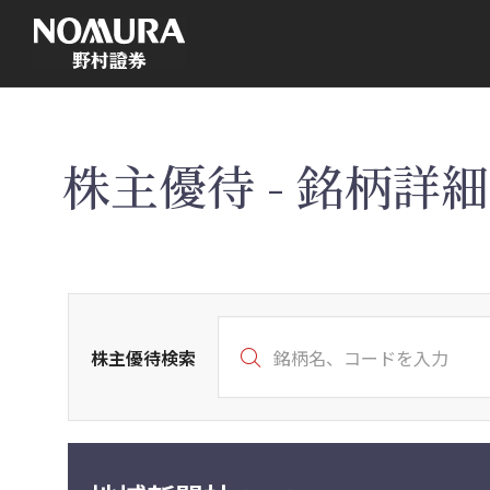
こ
の
ペ
ー
ジ
の
本
文
へ
株主優待 - 銘柄詳細 
株主優待検索