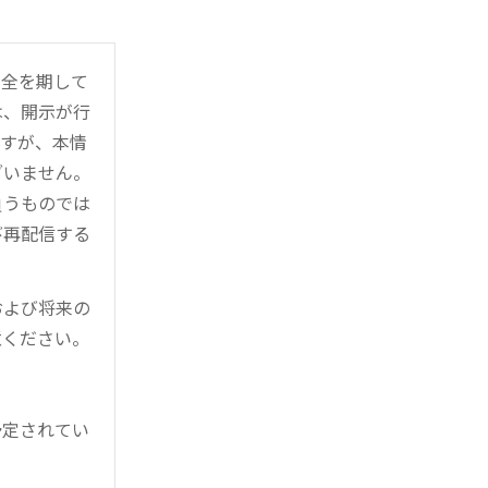
万全を期して
は、開示が行
ますが、本情
ざいません。
負うものでは
び再配信する
および将来の
意ください。
予定されてい
。