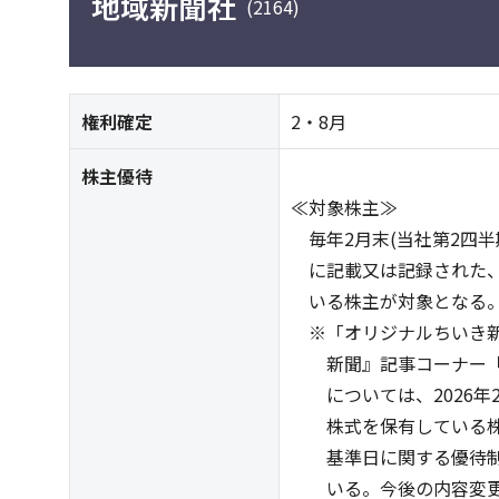
地域新聞社
(2164)
権利確定
2・8月
株主優待
≪対象株主≫
毎年2月末(当社第2四半
に記載又は記録された、1
いる株主が対象となる
※「オリジナルちいき新
新聞』記事コーナー「私
については、2026年2月
株式を保有している株主
基準日に関する優待制
いる。今後の内容変更