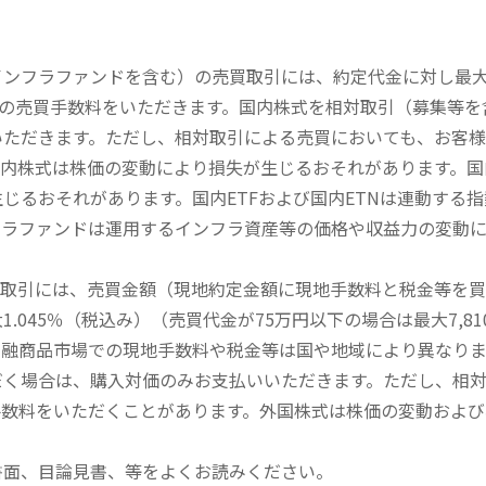
内インフラファンドを含む）の売買取引には、約定代金に対し最大1
））の売買手数料をいただきます。国内株式を相対取引（募集等
いただきます。ただし、相対取引による売買においても、お客
内株式は株価の変動により損失が生じるおそれがあります。国内
じるおそれがあります。国内ETFおよび国内ETNは連動する
フラファンドは運用するインフラ資産等の価格や収益力の変動
買取引には、売買金額（現地約定金額に現地手数料と税金等を
045％（税込み）（売買代金が75万円以下の場合は最大7,81
金融商品市場での現地手数料や税金等は国や地域により異なりま
だく場合は、購入対価のみお支払いいただきます。ただし、相
手数料をいただくことがあります。外国株式は株価の変動および
書面、目論見書、等をよくお読みください。