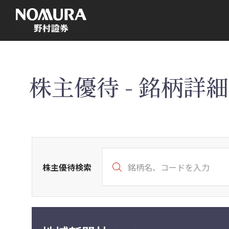
こ
の
ペ
ー
ジ
の
本
文
へ
株主優待 - 銘柄詳細 
株主優待検索