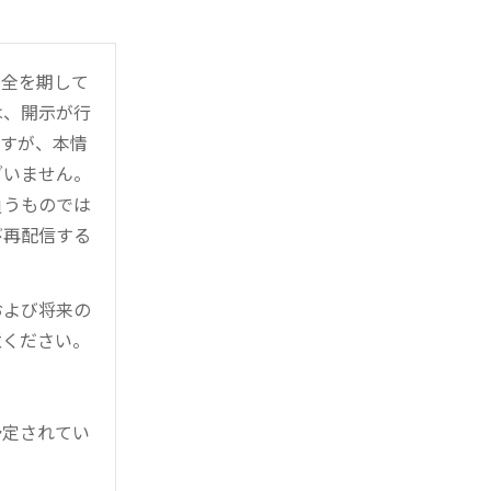
万全を期して
は、開示が行
ますが、本情
ざいません。
負うものでは
び再配信する
および将来の
意ください。
予定されてい
。