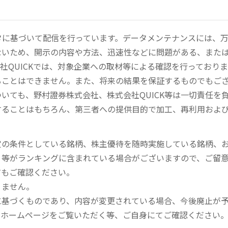
ータに基づいて配信を行っています。データメンテナンスには、
ないため、開示の内容や方法、迅速性などに問題がある、また
社QUICKでは、対象企業への取材等による確認を行っており
ることはできません。また、将来の結果を保証するものでもご
いても、野村證券株式会社、株式会社QUICK等は一切責任を
することはもちろん、第三者への提供目的で加工、再利用およ
定の条件としている銘柄、株主優待を随時実施している銘柄、
、等がランキングに含まれている場合がございますので、ご留
てもご確認ください。
りません。
に基づくものであり、内容が変更されている場合、今後廃止が
のホームページをご覧いただく等、ご自身にてご確認ください