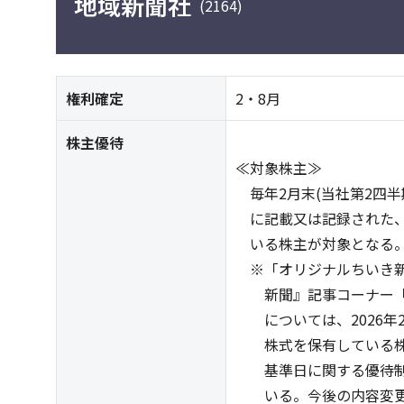
地域新聞社
(2164)
権利確定
2・8月
株主優待
≪対象株主≫
毎年2月末(当社第2四半
に記載又は記録された、1
いる株主が対象となる
※「オリジナルちいき新
新聞』記事コーナー「私
については、2026年2月
株式を保有している株主
基準日に関する優待制
いる。今後の内容変更