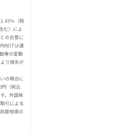
.43％（税
を含む）によ
様との合意に
REITは運
指数等の変動
により損失が
買いの場合に
0円（税込
す。外国株
対取引による
為替相場の