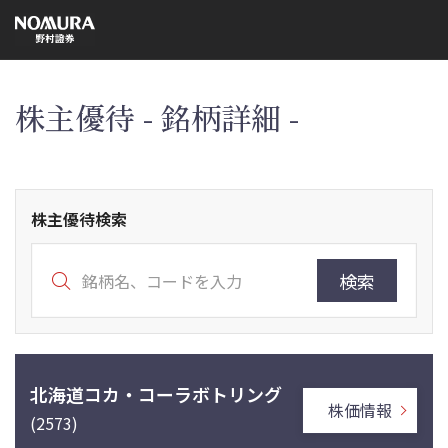
こ
の
ペ
ー
ジ
の
本
株主優待 - 銘柄詳細 -
文
へ
株主優待検索
検索
北海道コカ・コーラボトリング
株価情報
(2573)