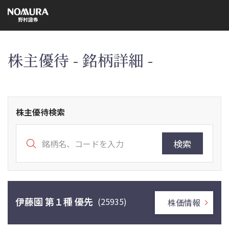
こ
の
ペ
ー
ジ
の
本
株主優待 - 銘柄詳細 -
文
へ
株主優待検索
検索
伊藤園 第１種 優先
(25935)
株価情報