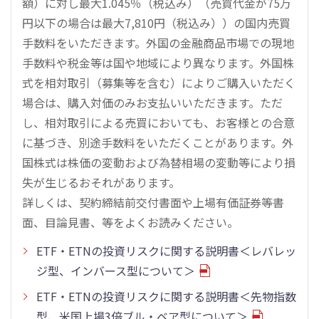
額）に対し最大1.045％（税込み）（売買代金が75万
円以下の場合は最大7,810円（税込み））の国内売買
手数料をいただきます。外国の金融商品市場での現地
手数料や税金等は国や地域により異なります。外国株
式を相対取引（募集等を含む）によりご購入いただく
場合は、購入対価のみお支払いいただきます。ただ
し、相対取引による売買においても、お客様との合意
に基づき、別途手数料をいただくことがあります。外
国株式は株価の変動および為替相場の変動等により損
失が生じるおそれがあります。
詳しくは、契約締結前交付書面や上場有価証券等書
面、目論見書、等をよくお読みください。
ETF・ETNの投資リスクに関する説明書＜レバレッ
ジ型、インバース型について＞
ETF・ETNの投資リスクに関する説明書＜先物指数
型、米国上場3倍ブル・ベア型について＞