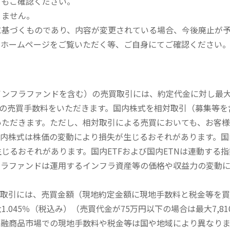
てもご確認ください。
りません。
に基づくものであり、内容が変更されている場合、今後廃止が
のホームページをご覧いただく等、ご自身にてご確認ください
内インフラファンドを含む）の売買取引には、約定代金に対し最大1
））の売買手数料をいただきます。国内株式を相対取引（募集等
いただきます。ただし、相対取引による売買においても、お客
内株式は株価の変動により損失が生じるおそれがあります。国内
じるおそれがあります。国内ETFおよび国内ETNは連動する
フラファンドは運用するインフラ資産等の価格や収益力の変動
買取引には、売買金額（現地約定金額に現地手数料と税金等を
045％（税込み）（売買代金が75万円以下の場合は最大7,81
金融商品市場での現地手数料や税金等は国や地域により異なりま