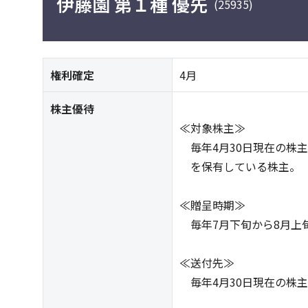
伊藤園 第１種 優先
(25935)
権利確定
4月
株主優待
≪対象株主≫
毎年4月30日現在の株主
を保有している株主。
≪贈呈時期≫
毎年7月下旬から8月上
≪送付先≫
毎年4月30日現在の株