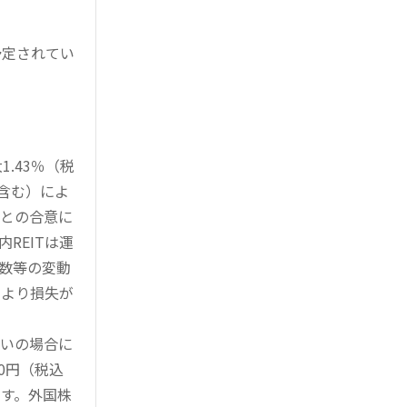
予定されてい
。
.43％（税
を含む）によ
様との合意に
REITは運
指数等の変動
により損失が
買いの場合に
0円（税込
す。外国株