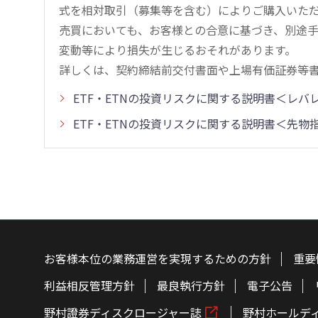
式を相対取引（募集等を含む）によりご購入いた
売買においても、お客様との合意に基づき、別途
変動等により損失が生じるおそれがあります。
詳しくは、契約締結前交付書面や上場有価証券等
ETF・ETNの投資リスクに関する説明書＜レ
ETF・ETNの投資リスクに関する説明書＜先
こ
の
ペ
お客様本位の業務運営を実現するための方針
重要
ー
ジ
の
利益相反管理方針
最良執行方針
電子公告
本
文
野村證券ディスクロージャー誌
野村ホールデ
へ