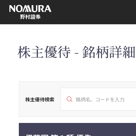
こ
の
ペ
ー
ジ
の
本
文
へ
株主優待 - 銘柄詳細 
株主優待検索