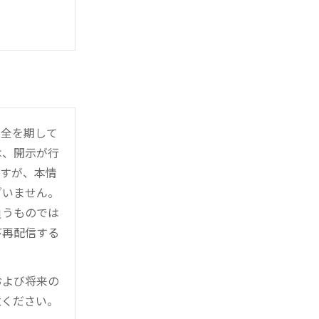
万全を期して
は、開示が行
ますが、本情
ざいません。
負うものでは
び再配信する
および将来の
意ください。