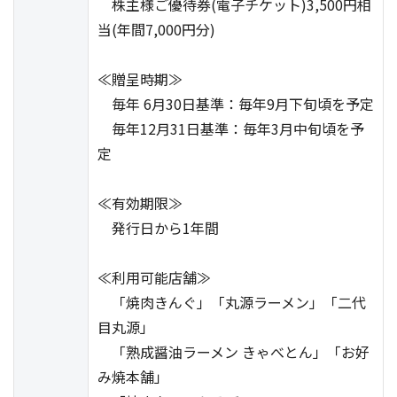
株主様ご優待券(電子チケット)3,500円相
当(年間7,000円分)
≪贈呈時期≫
毎年 6月30日基準：毎年9月下旬頃を予定
毎年12月31日基準：毎年3月中旬頃を予
定
≪有効期限≫
発行日から1年間
≪利用可能店舗≫
「焼肉きんぐ」「丸源ラーメン」「二代
目丸源」
「熟成醤油ラーメン きゃべとん」「お好
み焼本舗」