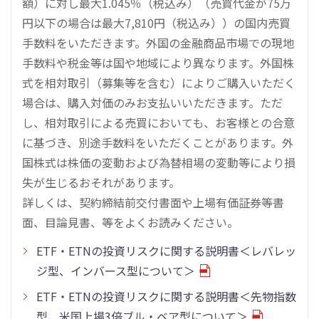
額）に対し最大1.045％（税込み）（売買代金が75万
円以下の場合は最大7,810円（税込み））の国内売買
手数料をいただきます。外国の金融商品市場での現地
手数料や税金等は国や地域により異なります。外国株
式を相対取引（募集等を含む）によりご購入いただく
場合は、購入対価のみお支払いいただきます。ただ
し、相対取引による売買においても、お客様との合意
に基づき、別途手数料をいただくことがあります。外
国株式は株価の変動および為替相場の変動等により損
失が生じるおそれがあります。
詳しくは、契約締結前交付書面や上場有価証券等書
面、目論見書、等をよくお読みください。
ETF・ETNの投資リスクに関する説明書＜レバレッ
ジ型、インバース型について＞
ETF・ETNの投資リスクに関する説明書＜先物指数
型、米国上場3倍ブル・ベア型について＞