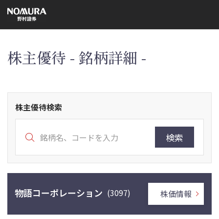
こ
の
ペ
ー
ジ
の
本
株主優待 - 銘柄詳細 -
文
へ
株主優待検索
検索
物語コーポレーション
(3097)
株価情報