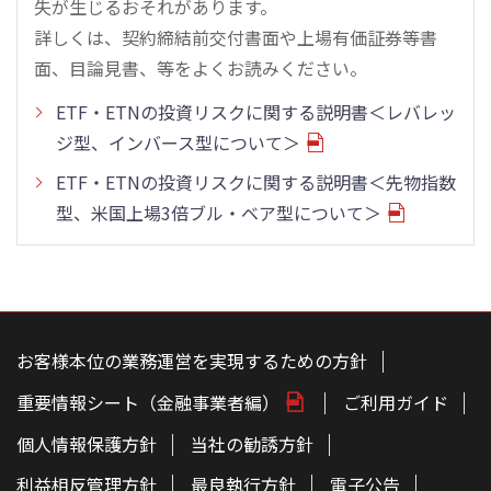
失が生じるおそれがあります。
詳しくは、契約締結前交付書面や上場有価証券等書
面、目論見書、等をよくお読みください。
ETF・ETNの投資リスクに関する説明書＜レバレッ
ジ型、インバース型について＞
ETF・ETNの投資リスクに関する説明書＜先物指数
型、米国上場3倍ブル・ベア型について＞
こ
の
ペ
お客様本位の業務運営を実現するための方針
ー
ジ
重要情報シート（金融事業者編）
ご利用ガイド
の
本
文
個人情報保護方針
当社の勧誘方針
へ
利益相反管理方針
最良執行方針
電子公告