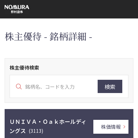
こ
の
ペ
ー
ジ
の
本
株主優待 - 銘柄詳細 -
文
へ
株主優待検索
検索
ＵＮＩＶＡ・Ｏａｋホールディ
株価情報
ングス
(3113)