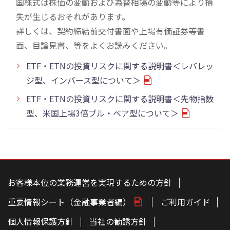
国株式は株価の変動および為替相場の変動等により損
失が生じるおそれがあります。
詳しくは、契約締結前交付書面や上場有価証券等書
面、目論見書、等をよくお読みください。
ETF・ETNの投資リスクに関する説明書＜レバレッ
ジ型、インバース型について＞
ETF・ETNの投資リスクに関する説明書＜先物指数
型、米国上場3倍ブル・ベア型について＞
こ
の
ペ
お客様本位の業務運営を実現するための方針
ー
ジ
重要情報シート（金融事業者編）
ご利用ガイド
の
本
文
個人情報保護方針
当社の勧誘方針
へ