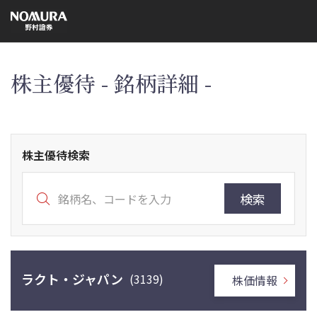
こ
の
ペ
ー
ジ
の
本
株主優待 - 銘柄詳細 -
文
へ
株主優待検索
検索
ラクト・ジャパン
(3139)
株価情報