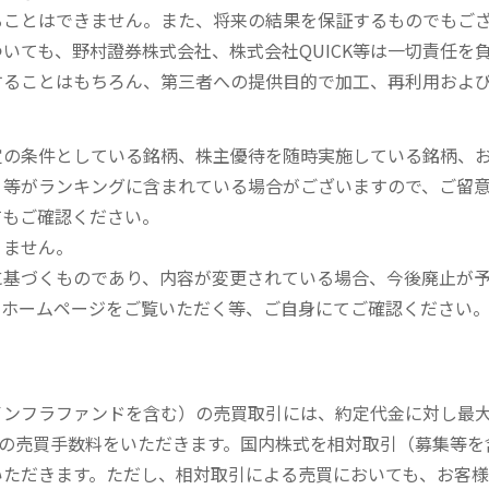
ることはできません。また、将来の結果を保証するものでもご
いても、野村證券株式会社、株式会社QUICK等は一切責任を
することはもちろん、第三者への提供目的で加工、再利用およ
定の条件としている銘柄、株主優待を随時実施している銘柄、
、等がランキングに含まれている場合がございますので、ご留
てもご確認ください。
りません。
に基づくものであり、内容が変更されている場合、今後廃止が
のホームページをご覧いただく等、ご自身にてご確認ください
内インフラファンドを含む）の売買取引には、約定代金に対し最大1
））の売買手数料をいただきます。国内株式を相対取引（募集等
いただきます。ただし、相対取引による売買においても、お客