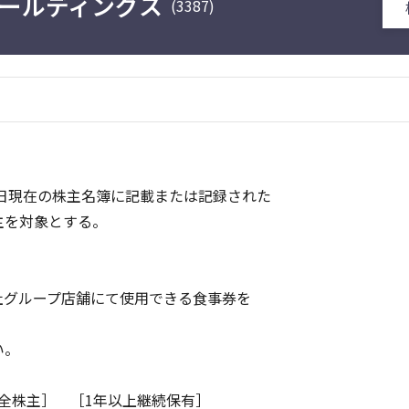
ールディングス
(3387)
1日現在の株主名簿に記載または記録された
株主を対象とする。
グループ店舗にて使用できる食事券を
い。
株主］ ［1年以上継続保有］