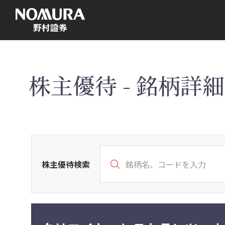
こ
の
ペ
ー
ジ
の
本
文
へ
株主優待 - 銘柄詳細 
株主優待検索