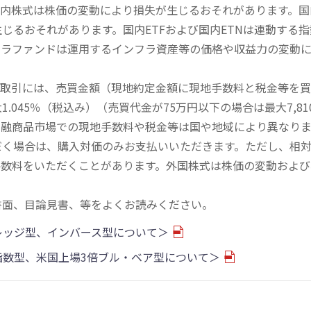
内株式は株価の変動により損失が生じるおそれがあります。国内
じるおそれがあります。国内ETFおよび国内ETNは連動する
フラファンドは運用するインフラ資産等の価格や収益力の変動
買取引には、売買金額（現地約定金額に現地手数料と税金等を
045％（税込み）（売買代金が75万円以下の場合は最大7,81
金融商品市場での現地手数料や税金等は国や地域により異なりま
だく場合は、購入対価のみお支払いいただきます。ただし、相
手数料をいただくことがあります。外国株式は株価の変動および
書面、目論見書、等をよくお読みください。
バレッジ型、インバース型について＞
物指数型、米国上場3倍ブル・ベア型について＞