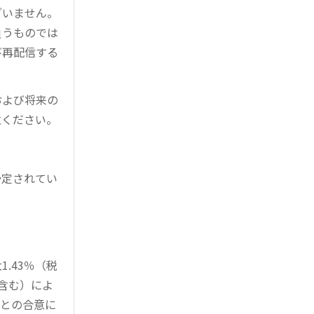
ざいません。
負うものでは
び再配信する
および将来の
意ください。
予定されてい
。
.43％（税
を含む）によ
様との合意に