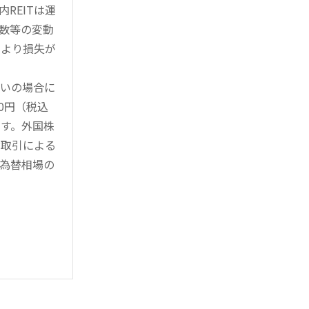
REITは運
指数等の変動
により損失が
買いの場合に
0円（税込
す。外国株
対取引による
為替相場の