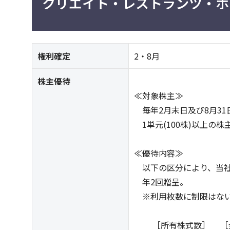
クリエイト・レストランツ・ホ
権利確定
2・8月
株主優待
≪対象株主≫
毎年2月末日及び8月3
1単元(100株)以上の
≪優待内容≫
以下の区分により、当社
年2回贈呈。
※利用枚数に制限はな
［所有株式数］ ［全