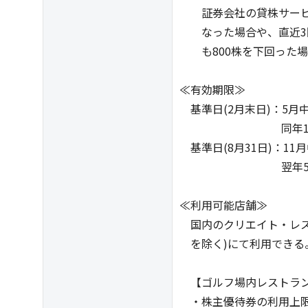
証券会社の貸株サービ
なった場合や、直近3回
も800株を下回った場
≪有効期限≫
基準日(2月末日)：5月
同年11月30日
基準日(8月31日)：11
翌年5月31日
≪利用可能店舗≫
国内のクリエイト・レス
を除く)にて利用できる
【ゴルフ場内レストラン
・株主優待券の利用上限金