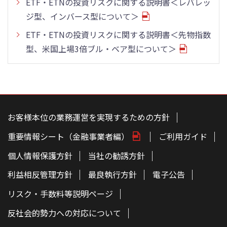
ETF・ETNの投資リスクに関する説明書＜レバレッ
ジ型、インバース型について＞
ETF・ETNの投資リスクに関する説明書＜先物指数
型、米国上場3倍ブル・ベア型について＞
こ
の
ペ
お客様本位の業務運営を実現するための方針
ー
ジ
重要情報シート（金融事業者編）
ご利用ガイド
の
本
文
個人情報保護方針
当社の勧誘方針
へ
利益相反管理方針
最良執行方針
電子公告
リスク・手数料等説明ページ
反社会的勢力への対応について