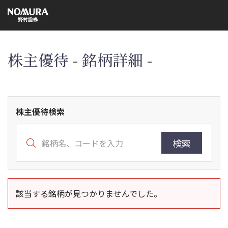
こ
の
ペ
ー
ジ
の
本
株主優待 - 銘柄詳細 -
文
へ
株主優待検索
検索
該当する銘柄が見つかりませんでした。