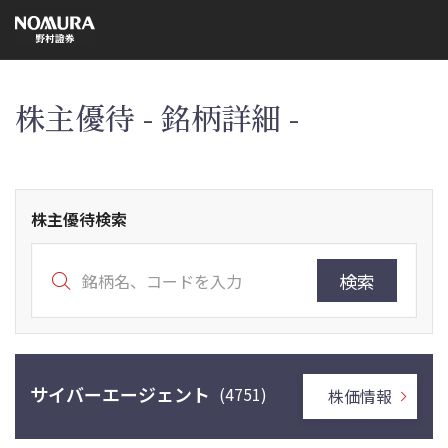
こ
の
ペ
ー
ジ
の
本
株主優待 - 銘柄詳細 -
文
へ
株主優待検索
検索
サイバーエージェント
(4751)
株価情報