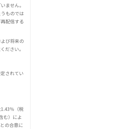
ざいません。
負うものでは
び再配信する
および将来の
意ください。
予定されてい
。
.43％（税
を含む）によ
様との合意に