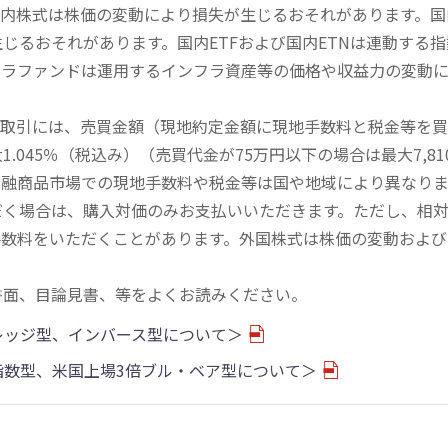
内株式は株価の変動により損失が生じるおそれがあります。国内
じるおそれがあります。国内ETFおよび国内ETNは連動する
フラファンドは運用するインフラ資産等の価格や収益力の変動
買取引には、売買金額（現地約定金額に現地手数料と税金等を
045％（税込み）（売買代金が75万円以下の場合は最大7,81
金融商品市場での現地手数料や税金等は国や地域により異なりま
だく場合は、購入対価のみお支払いいただきます。ただし、相
手数料をいただくことがあります。外国株式は株価の変動および
書面、目論見書、等をよくお読みください。
バレッジ型、インバース型について＞
物指数型、米国上場3倍ブル・ベア型について＞