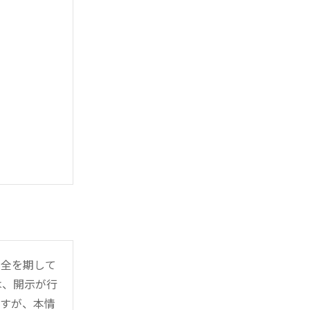
万全を期して
は、開示が行
ますが、本情