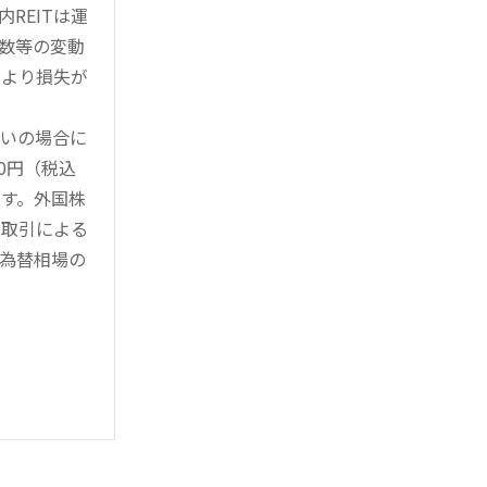
REITは運
指数等の変動
により損失が
買いの場合に
0円（税込
す。外国株
対取引による
為替相場の