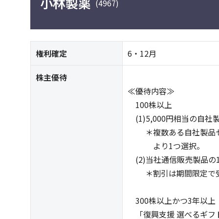
小林製薬
(4967)
権利確定
6・12月
株主優待
≪優待内容≫
100株以上
(1)5,000円相当の自
＊複数ある自社製品セ
より1つ選択。
(2)当社通信販売製品の
＊割引は期間限定で
300株以上かつ3年以上
「復興支援 選べるギフト