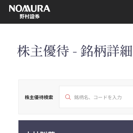
こ
の
ペ
ー
ジ
の
本
文
へ
株主優待 - 銘柄詳細 
株主優待検索