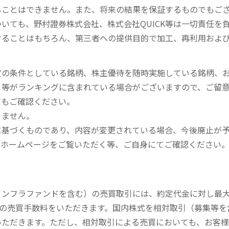
ることはできません。また、将来の結果を保証するものでもご
いても、野村證券株式会社、株式会社QUICK等は一切責任を
することはもちろん、第三者への提供目的で加工、再利用およ
定の条件としている銘柄、株主優待を随時実施している銘柄、
、等がランキングに含まれている場合がございますので、ご留
てもご確認ください。
りません。
に基づくものであり、内容が変更されている場合、今後廃止が
のホームページをご覧いただく等、ご自身にてご確認ください
内インフラファンドを含む）の売買取引には、約定代金に対し最大1
））の売買手数料をいただきます。国内株式を相対取引（募集等
いただきます。ただし、相対取引による売買においても、お客