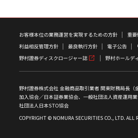
こ
の
ペ
お客様本位の業務運営を実現するための方針
重要
ー
ジ
の
利益相反管理方針
最良執行方針
電子公告
本
文
野村證券ディスクロージャー誌
野村ホールデ
へ
野村證券株式会社 金融商品取引業者 関東財務局長（金
加入協会／日本証券業協会、一般社団法人資産運用業
社団法人日本STO協会
COPYRIGHT © NOMURA SECURITIES CO., LTD. ALL 