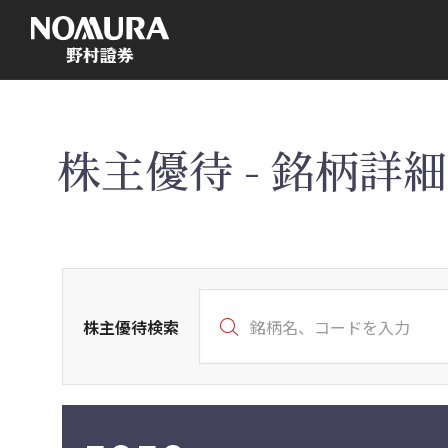
こ
の
ペ
ー
ジ
の
本
文
へ
株主優待 - 銘柄詳細 
株主優待検索