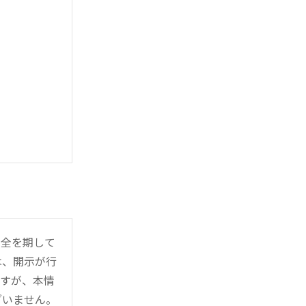
万全を期して
は、開示が行
ますが、本情
ざいません。