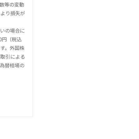
指数等の変動
により損失が
買いの場合に
0円（税込
す。外国株
対取引による
為替相場の