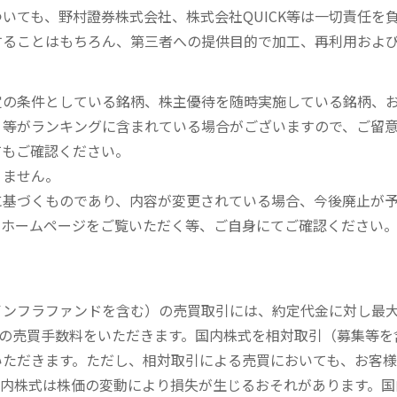
いても、野村證券株式会社、株式会社QUICK等は一切責任を
することはもちろん、第三者への提供目的で加工、再利用およ
定の条件としている銘柄、株主優待を随時実施している銘柄、
、等がランキングに含まれている場合がございますので、ご留
てもご確認ください。
りません。
に基づくものであり、内容が変更されている場合、今後廃止が
のホームページをご覧いただく等、ご自身にてご確認ください
内インフラファンドを含む）の売買取引には、約定代金に対し最大1
））の売買手数料をいただきます。国内株式を相対取引（募集等
いただきます。ただし、相対取引による売買においても、お客
内株式は株価の変動により損失が生じるおそれがあります。国内