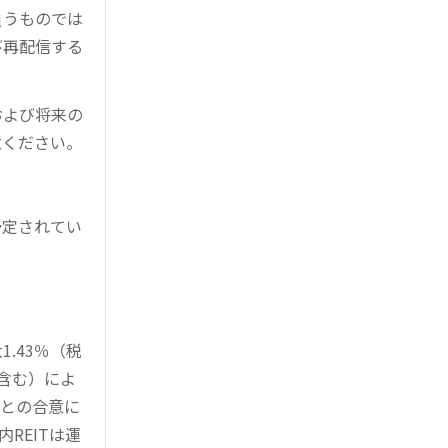
負うものでは
び再配信する
および将来の
意ください。
予定されてい
。
.43％（税
を含む）によ
様との合意に
REITは運