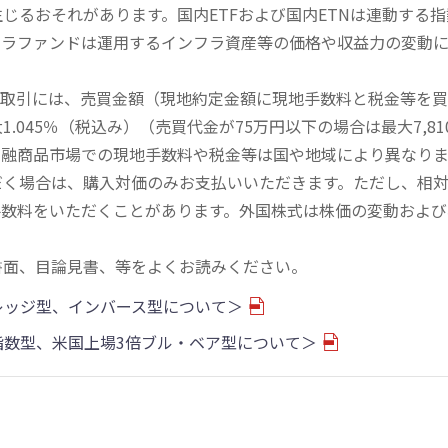
じるおそれがあります。国内ETFおよび国内ETNは連動する
フラファンドは運用するインフラ資産等の価格や収益力の変動
買取引には、売買金額（現地約定金額に現地手数料と税金等を
045％（税込み）（売買代金が75万円以下の場合は最大7,81
金融商品市場での現地手数料や税金等は国や地域により異なりま
だく場合は、購入対価のみお支払いいただきます。ただし、相
手数料をいただくことがあります。外国株式は株価の変動および
書面、目論見書、等をよくお読みください。
バレッジ型、インバース型について＞
物指数型、米国上場3倍ブル・ベア型について＞