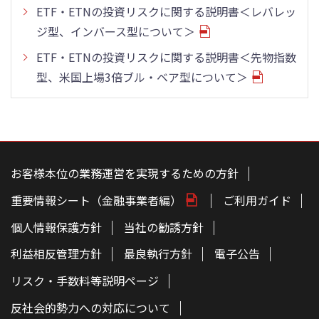
ETF・ETNの投資リスクに関する説明書＜レバレッ
ジ型、インバース型について＞
ETF・ETNの投資リスクに関する説明書＜先物指数
型、米国上場3倍ブル・ベア型について＞
こ
の
ペ
お客様本位の業務運営を実現するための方針
ー
ジ
重要情報シート（金融事業者編）
ご利用ガイド
の
本
文
個人情報保護方針
当社の勧誘方針
へ
利益相反管理方針
最良執行方針
電子公告
リスク・手数料等説明ページ
反社会的勢力への対応について