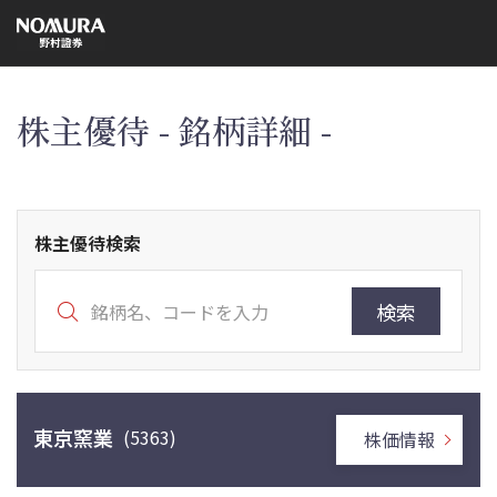
こ
の
ペ
ー
ジ
の
本
株主優待 - 銘柄詳細 -
文
へ
株主優待検索
検索
東京窯業
(5363)
株価情報