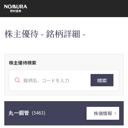
こ
の
ペ
ー
ジ
の
本
株主優待 - 銘柄詳細 -
文
へ
株主優待検索
検索
丸一鋼管
(5463)
株価情報