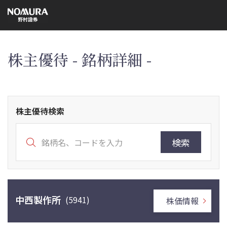
こ
の
ペ
ー
ジ
の
本
株主優待 - 銘柄詳細 -
文
へ
株主優待検索
検索
中西製作所
(5941)
株価情報