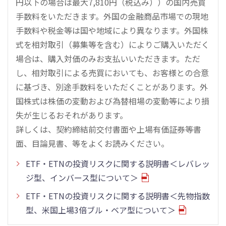
円以下の場合は最大7,810円（税込み））の国内売買
手数料をいただきます。外国の金融商品市場での現地
手数料や税金等は国や地域により異なります。外国株
式を相対取引（募集等を含む）によりご購入いただく
場合は、購入対価のみお支払いいただきます。ただ
し、相対取引による売買においても、お客様との合意
に基づき、別途手数料をいただくことがあります。外
国株式は株価の変動および為替相場の変動等により損
失が生じるおそれがあります。
詳しくは、契約締結前交付書面や上場有価証券等書
面、目論見書、等をよくお読みください。
ETF・ETNの投資リスクに関する説明書＜レバレッ
ジ型、インバース型について＞
ETF・ETNの投資リスクに関する説明書＜先物指数
型、米国上場3倍ブル・ベア型について＞