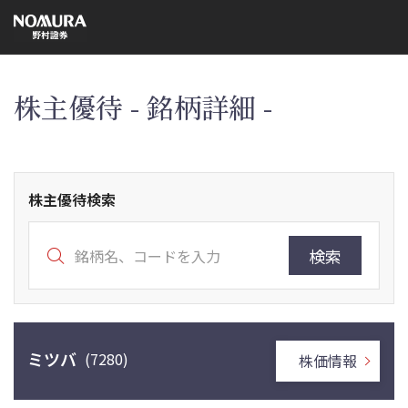
こ
の
ペ
ー
ジ
の
本
株主優待 - 銘柄詳細 -
文
へ
株主優待検索
検索
ミツバ
(7280)
株価情報