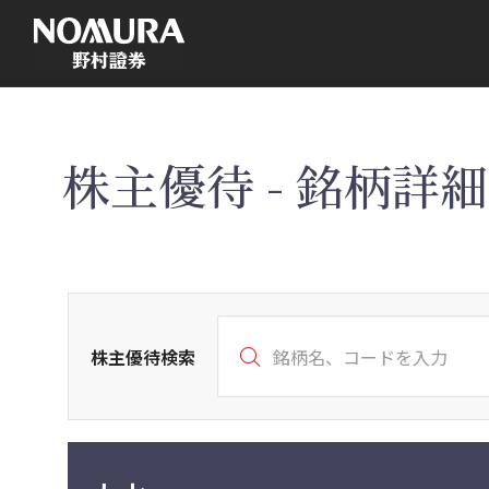
こ
の
ペ
ー
ジ
の
本
文
へ
株主優待 - 銘柄詳細 
株主優待検索