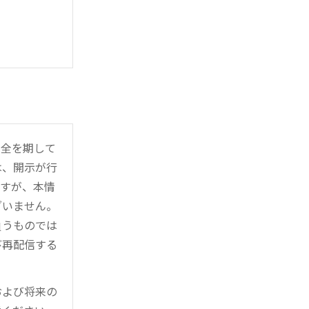
万全を期して
は、開示が行
ますが、本情
ざいません。
負うものでは
び再配信する
および将来の