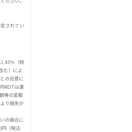
意ください。
予定されてい
。
.43％（税
を含む）によ
様との合意に
REITは運
指数等の変動
により損失が
買いの場合に
0円（税込