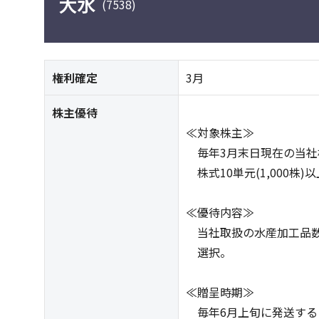
大水
(7538)
権利確定
3月
株主優待
≪対象株主≫
毎年3月末日現在の当社
株式10単元(1,000株
≪優待内容≫
当社取扱の水産加工品数点
選択。
≪贈呈時期≫
毎年6月上旬に発送する