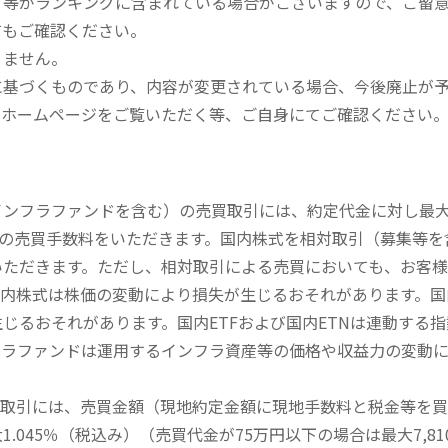
、等がランキングに含まれている場合がございますので、ご留
てもご確認ください。
りません。
に基づくものであり、内容が変更されている場合、今後廃止が
のホームページをご覧いただく等、ご自身にてご確認ください
内インフラファンドを含む）の売買取引には、約定代金に対し最大1
））の売買手数料をいただきます。国内株式を相対取引（募集等
いただきます。ただし、相対取引による売買においても、お客
内株式は株価の変動により損失が生じるおそれがあります。国内
じるおそれがあります。国内ETFおよび国内ETNは連動する
フラファンドは運用するインフラ資産等の価格や収益力の変動
買取引には、売買金額（現地約定金額に現地手数料と税金等を
045％（税込み）（売買代金が75万円以下の場合は最大7,81