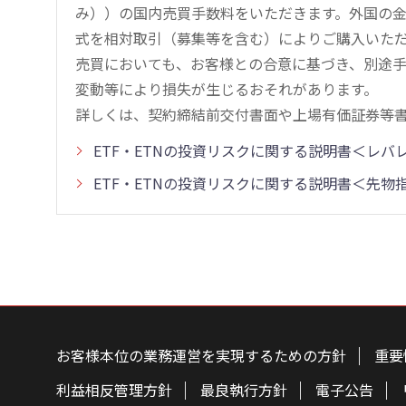
み））の国内売買手数料をいただきます。外国の
式を相対取引（募集等を含む）によりご購入いた
売買においても、お客様との合意に基づき、別途
変動等により損失が生じるおそれがあります。
詳しくは、契約締結前交付書面や上場有価証券等
ETF・ETNの投資リスクに関する説明書＜レ
ETF・ETNの投資リスクに関する説明書＜先
こ
の
ペ
お客様本位の業務運営を実現するための方針
重要
ー
ジ
の
利益相反管理方針
最良執行方針
電子公告
本