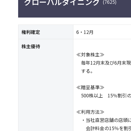
グローバルダイニング
(7625)
権利確定
6・12月
株主優待
≪対象株主≫
毎年12月末及び6月末
する。
≪贈呈基準≫
500株以上 15％割引
≪利用方法≫
・当社直営店舗の店頭に
会計料金の15％を割