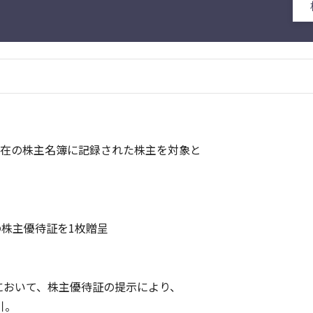
現在の株主名簿に記録された株主を対象と
の株主優待証を1枚贈呈
おいて、株主優待証の提示により、
引。