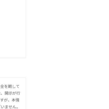
万全を期して
は、開示が行
ますが、本情
ざいません。