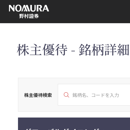
こ
の
ペ
ー
ジ
の
本
文
へ
株主優待 - 銘柄詳細 
株主優待検索