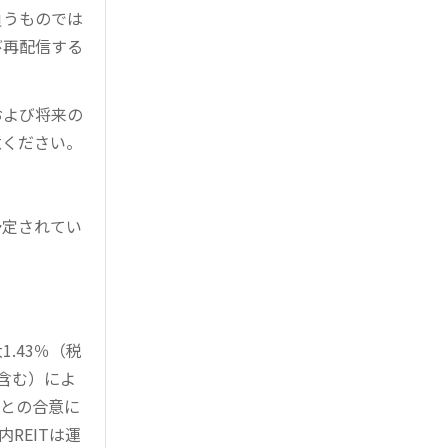
負うものでは
び再配信する
および将来の
意ください。
予定されてい
。
.43％（税
を含む）によ
様との合意に
REITは運