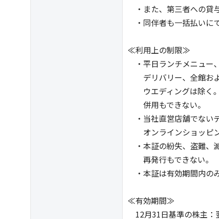
・また、第三者への貸与
・同伴者も一括払いにて
≪利用上の制限≫
・平日ランチメニュー、
デリバリー、全館およ
ウエディングは除く。
併用もできない。
・当社直営店舗でないデ
オンラインショッピン
・本証の紛失、盗難、滅
再発行もできない。
・本証は有効期間内のみ
≪有効期間≫
12月31日基準の株主：翌