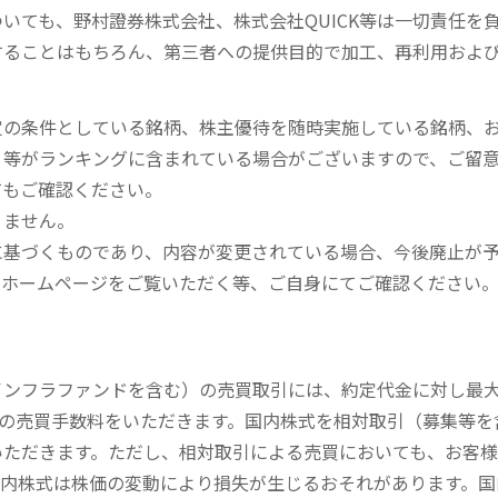
いても、野村證券株式会社、株式会社QUICK等は一切責任を
することはもちろん、第三者への提供目的で加工、再利用およ
定の条件としている銘柄、株主優待を随時実施している銘柄、
、等がランキングに含まれている場合がございますので、ご留
てもご確認ください。
りません。
に基づくものであり、内容が変更されている場合、今後廃止が
のホームページをご覧いただく等、ご自身にてご確認ください
内インフラファンドを含む）の売買取引には、約定代金に対し最大1
））の売買手数料をいただきます。国内株式を相対取引（募集等
いただきます。ただし、相対取引による売買においても、お客
内株式は株価の変動により損失が生じるおそれがあります。国内