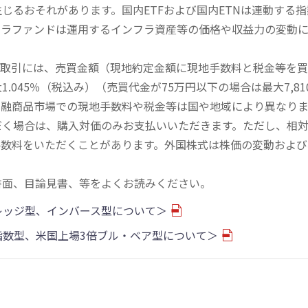
じるおそれがあります。国内ETFおよび国内ETNは連動する
フラファンドは運用するインフラ資産等の価格や収益力の変動
買取引には、売買金額（現地約定金額に現地手数料と税金等を
045％（税込み）（売買代金が75万円以下の場合は最大7,81
金融商品市場での現地手数料や税金等は国や地域により異なりま
だく場合は、購入対価のみお支払いいただきます。ただし、相
手数料をいただくことがあります。外国株式は株価の変動および
書面、目論見書、等をよくお読みください。
バレッジ型、インバース型について＞
物指数型、米国上場3倍ブル・ベア型について＞