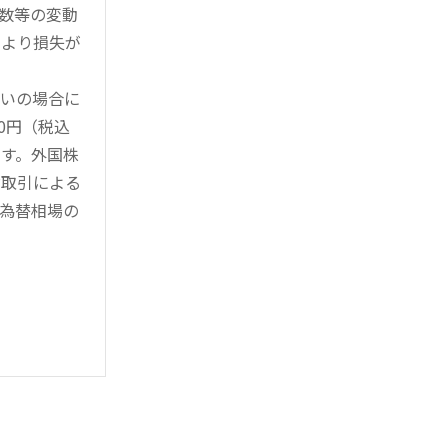
指数等の変動
により損失が
買いの場合に
0円（税込
す。外国株
対取引による
為替相場の