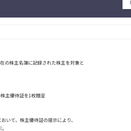
現在の株主名簿に記録された株主を対象と
の株主優待証を1枚贈呈
おいて、株主優待証の提示により、
引。