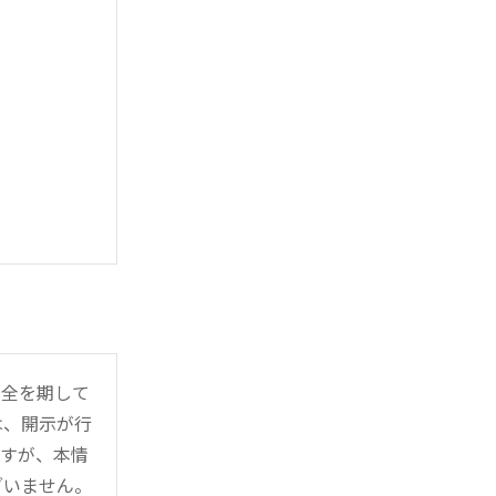
万全を期して
は、開示が行
ますが、本情
ざいません。