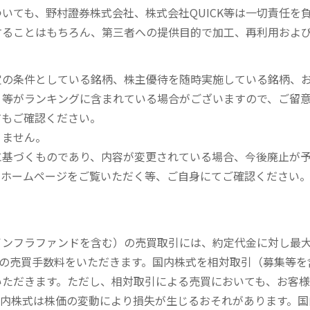
いても、野村證券株式会社、株式会社QUICK等は一切責任を
することはもちろん、第三者への提供目的で加工、再利用およ
定の条件としている銘柄、株主優待を随時実施している銘柄、
、等がランキングに含まれている場合がございますので、ご留
てもご確認ください。
りません。
に基づくものであり、内容が変更されている場合、今後廃止が
のホームページをご覧いただく等、ご自身にてご確認ください
内インフラファンドを含む）の売買取引には、約定代金に対し最大1
））の売買手数料をいただきます。国内株式を相対取引（募集等
いただきます。ただし、相対取引による売買においても、お客
内株式は株価の変動により損失が生じるおそれがあります。国内