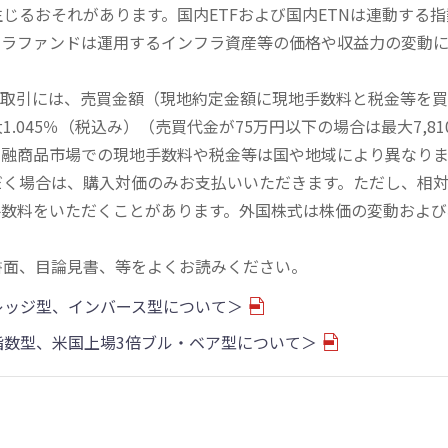
じるおそれがあります。国内ETFおよび国内ETNは連動する
フラファンドは運用するインフラ資産等の価格や収益力の変動
買取引には、売買金額（現地約定金額に現地手数料と税金等を
045％（税込み）（売買代金が75万円以下の場合は最大7,81
金融商品市場での現地手数料や税金等は国や地域により異なりま
だく場合は、購入対価のみお支払いいただきます。ただし、相
手数料をいただくことがあります。外国株式は株価の変動および
書面、目論見書、等をよくお読みください。
バレッジ型、インバース型について＞
物指数型、米国上場3倍ブル・ベア型について＞