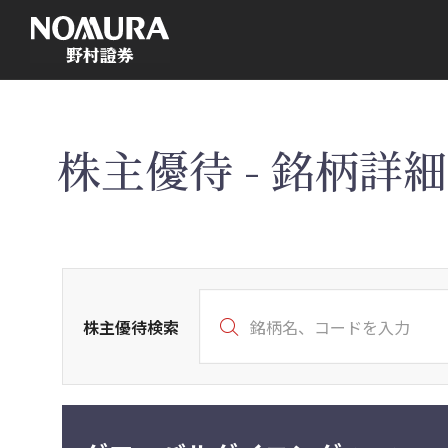
こ
の
ペ
ー
ジ
の
本
文
へ
株主優待 - 銘柄詳細 
株主優待検索