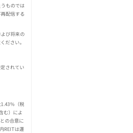
負うものでは
び再配信する
および将来の
意ください。
予定されてい
。
.43％（税
を含む）によ
様との合意に
REITは運