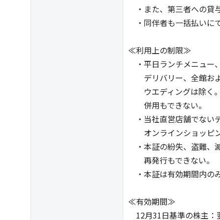
・また、第三者への貸与
・同伴者も一括払いにて
≪利用上の制限≫
・平日ランチメニュー、
デリバリー、全館およ
ウエディングは除く。
併用もできない。
・当社直営店舗でないデ
オンラインショッピン
・本証の紛失、盗難、滅
再発行もできない。
・本証は有効期間内のみ
≪有効期間≫
12月31日基準の株主：翌