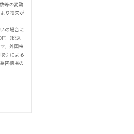
指数等の変動
により損失が
買いの場合に
0円（税込
す。外国株
対取引による
為替相場の