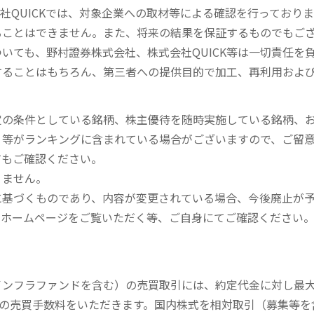
社QUICKでは、対象企業への取材等による確認を行っており
ることはできません。また、将来の結果を保証するものでもご
いても、野村證券株式会社、株式会社QUICK等は一切責任を
することはもちろん、第三者への提供目的で加工、再利用およ
定の条件としている銘柄、株主優待を随時実施している銘柄、
、等がランキングに含まれている場合がございますので、ご留
てもご確認ください。
りません。
に基づくものであり、内容が変更されている場合、今後廃止が
のホームページをご覧いただく等、ご自身にてご確認ください
内インフラファンドを含む）の売買取引には、約定代金に対し最大1
））の売買手数料をいただきます。国内株式を相対取引（募集等