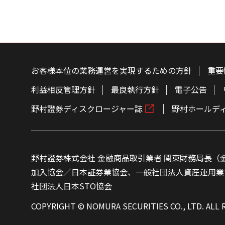
こ
の
ペ
お客様本位の業務運営を実現するための方針
重要
ー
ジ
の
利益相反管理方針
最良執行方針
電子公告
本
文
野村證券ディスクロージャー誌
野村ホールデ
へ
野村證券株式会社 金融商品取引業者 関東財務局長（金
加入協会／日本証券業協会、一般社団法人資産運用業
社団法人日本STO協会
COPYRIGHT © NOMURA SECURITIES CO., LTD. ALL 