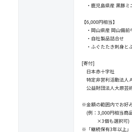
・鹿児島県産 黒豚ミ
【6,000円相当】
・岡山県産 岡山備前牛
・自社製品詰合せ
・ふぐたたき刺身とふ
[寄付]
日本赤十字社
特定非営利活動法人Ａ
公益財団法人大原芸術
※金額の範囲内でお好み
(例：3,000円相当商品
×3個も選択可)
※「継続保有3年以上」につ