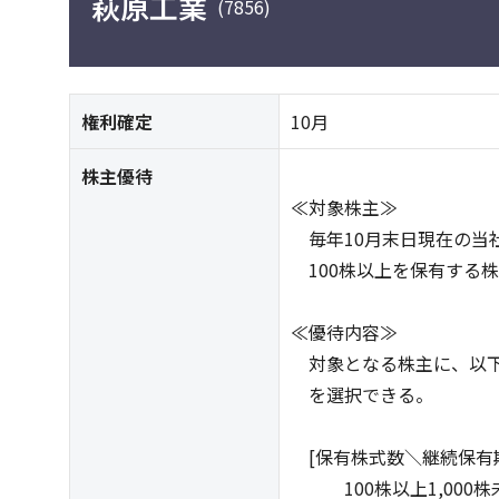
萩原工業
(7856)
権利確定
10月
株主優待
≪対象株主≫
毎年10月末日現在の当
100株以上を保有する
≪優待内容≫
対象となる株主に、以下
を選択できる。
[保有株式数＼継続保有期
100株以上1,000株未