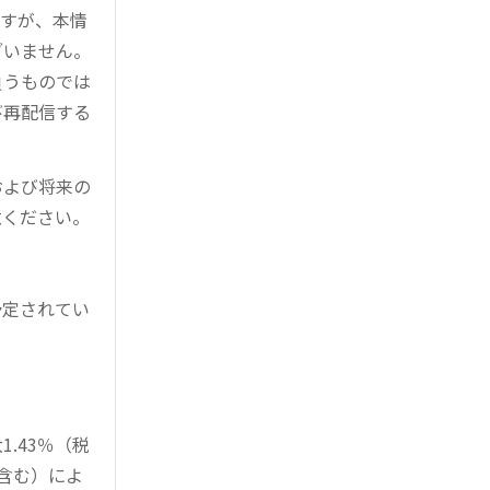
ますが、本情
ざいません。
負うものでは
び再配信する
および将来の
意ください。
予定されてい
。
.43％（税
を含む）によ