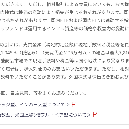
いただきます。ただし、相対取引による売買においても、お客
内株式は株価の変動により損失が生じるおそれがあります。国内
じるおそれがあります。国内ETFおよび国内ETNは連動する
フラファンドは運用するインフラ資産等の価格や収益力の変動
買取引には、売買金額（現地約定金額に現地手数料と税金等を
045％（税込み）（売買代金が75万円以下の場合は最大7,81
金融商品市場での現地手数料や税金等は国や地域により異なりま
だく場合は、購入対価のみお支払いいただきます。ただし、相
手数料をいただくことがあります。外国株式は株価の変動および
書面、目論見書、等をよくお読みください。
バレッジ型、インバース型について＞
物指数型、米国上場3倍ブル・ベア型について＞