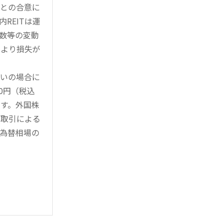
様との合意に
REITは運
指数等の変動
により損失が
買いの場合に
0円（税込
す。外国株
対取引による
為替相場の