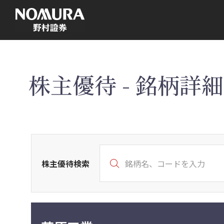
こ
の
ペ
ー
ジ
の
本
文
へ
株主優待 - 銘柄詳細 
株主優待検索