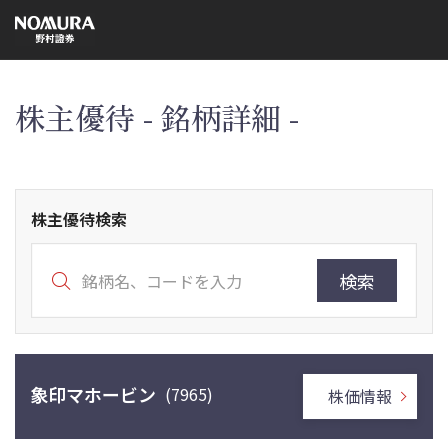
こ
の
ペ
ー
ジ
の
本
株主優待 - 銘柄詳細 -
文
へ
株主優待検索
検索
象印マホービン
(7965)
株価情報